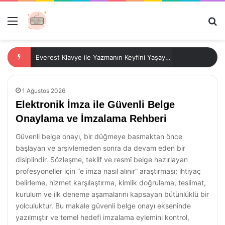
Menü
Ar
Everest Klavye ile Yazmanın Keyfini Yaşayın!
1 Ağustos 2026
Elektronik İmza ile Güvenli Belge
Onaylama ve İmzalama Rehberi
Güvenli belge onayı, bir düğmeye basmaktan önce
başlayan ve arşivlemeden sonra da devam eden bir
disiplindir. Sözleşme, teklif ve resmî belge hazırlayan
profesyoneller için “e imza nasıl alınır” araştırması; ihtiyaç
belirleme, hizmet karşılaştırma, kimlik doğrulama, teslimat,
kurulum ve ilk deneme aşamalarını kapsayan bütünlüklü bir
yolculuktur. Bu makale güvenli belge onayı ekseninde
yazılmıştır ve temel hedefi imzalama eylemini kontrol,