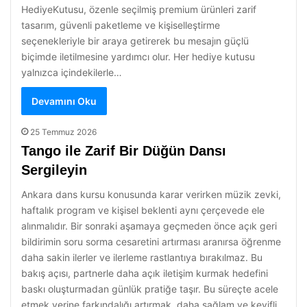
HediyeKutusu, özenle seçilmiş premium ürünleri zarif
tasarım, güvenli paketleme ve kişiselleştirme
seçenekleriyle bir araya getirerek bu mesajın güçlü
biçimde iletilmesine yardımcı olur. Her hediye kutusu
yalnızca içindekilerle…
Devamını Oku
25 Temmuz 2026
Tango ile Zarif Bir Düğün Dansı
Sergileyin
Ankara dans kursu konusunda karar verirken müzik zevki,
haftalık program ve kişisel beklenti aynı çerçevede ele
alınmalıdır. Bir sonraki aşamaya geçmeden önce açık geri
bildirimin soru sorma cesaretini artırması aranırsa öğrenme
daha sakin ilerler ve ilerleme rastlantıya bırakılmaz. Bu
bakış açısı, partnerle daha açık iletişim kurmak hedefini
baskı oluşturmadan günlük pratiğe taşır. Bu süreçte acele
etmek yerine farkındalığı artırmak, daha sağlam ve keyifli