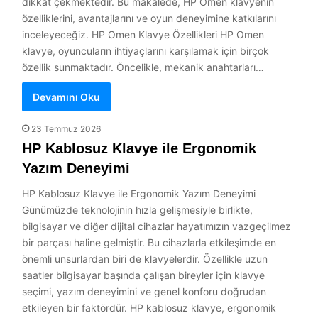
dikkat çekmektedir. Bu makalede, HP Omen klavyenin
özelliklerini, avantajlarını ve oyun deneyimine katkılarını
inceleyeceğiz. HP Omen Klavye Özellikleri HP Omen
klavye, oyuncuların ihtiyaçlarını karşılamak için birçok
özellik sunmaktadır. Öncelikle, mekanik anahtarları…
Devamını Oku
23 Temmuz 2026
HP Kablosuz Klavye ile Ergonomik
Yazım Deneyimi
HP Kablosuz Klavye ile Ergonomik Yazım Deneyimi
Günümüzde teknolojinin hızla gelişmesiyle birlikte,
bilgisayar ve diğer dijital cihazlar hayatımızın vazgeçilmez
bir parçası haline gelmiştir. Bu cihazlarla etkileşimde en
önemli unsurlardan biri de klavyelerdir. Özellikle uzun
saatler bilgisayar başında çalışan bireyler için klavye
seçimi, yazım deneyimini ve genel konforu doğrudan
etkileyen bir faktördür. HP kablosuz klavye, ergonomik