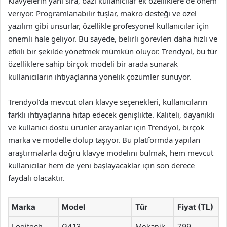
Klavyelerin yanı sıra, bazı kullanıcılar ek özelliklere de önem
veriyor. Programlanabilir tuşlar, makro desteği ve özel
yazılım gibi unsurlar, özellikle profesyonel kullanıcılar için
önemli hale geliyor. Bu sayede, belirli görevleri daha hızlı ve
etkili bir şekilde yönetmek mümkün oluyor. Trendyol, bu tür
özelliklere sahip birçok modeli bir arada sunarak
kullanıcıların ihtiyaçlarına yönelik çözümler sunuyor.
Trendyol’da mevcut olan klavye seçenekleri, kullanıcıların
farklı ihtiyaçlarına hitap edecek genişlikte. Kaliteli, dayanıklı
ve kullanıcı dostu ürünler arayanlar için Trendyol, birçok
marka ve modelle dolup taşıyor. Bu platformda yapılan
araştırmalarla doğru klavye modelini bulmak, hem mevcut
kullanıcılar hem de yeni başlayacaklar için son derece
faydalı olacaktır.
Marka
Model
Tür
Fiyat (TL)
Logitech
G413
Mekanik
799