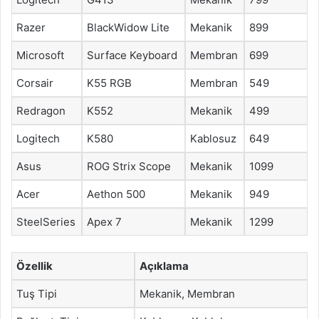
Razer
BlackWidow Lite
Mekanik
899
Microsoft
Surface Keyboard
Membran
699
Corsair
K55 RGB
Membran
549
Redragon
K552
Mekanik
499
Logitech
K580
Kablosuz
649
Asus
ROG Strix Scope
Mekanik
1099
Acer
Aethon 500
Mekanik
949
SteelSeries
Apex 7
Mekanik
1299
Özellik
Açıklama
Tuş Tipi
Mekanik, Membran