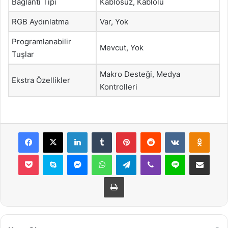
Bağlantı Tipi
Kablosuz, Kablolu
RGB Aydınlatma
Var, Yok
Programlanabilir
Mevcut, Yok
Tuşlar
Makro Desteği, Medya
Ekstra Özellikler
Kontrolleri
Facebook
X
LinkedIn
Tumblr
Pinterest
Reddit
VKontakte
Odnok
Pocket
Skype
Messenger
WhatsApp
Telegram
Viber
Line
E-Posta ile payla
Yazdır