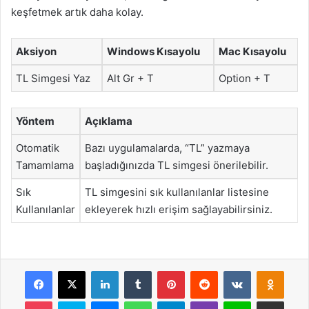
keşfetmek artık daha kolay.
Aksiyon
Windows Kısayolu
Mac Kısayolu
TL Simgesi Yaz
Alt Gr + T
Option + T
Yöntem
Açıklama
Otomatik
Bazı uygulamalarda, “TL” yazmaya
Tamamlama
başladığınızda TL simgesi önerilebilir.
Sık
TL simgesini sık kullanılanlar listesine
Kullanılanlar
ekleyerek hızlı erişim sağlayabilirsiniz.
Facebook
X
LinkedIn
Tumblr
Pinterest
Reddit
VKontakte
Odnok
Pocket
Skype
Messenger
WhatsApp
Telegram
Viber
Line
E-Posta ile payla