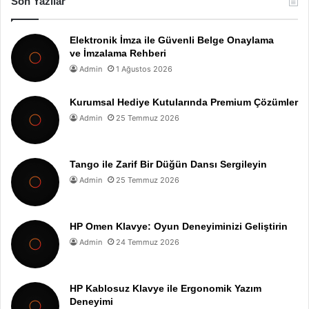
Son Yazılar
Elektronik İmza ile Güvenli Belge Onaylama
ve İmzalama Rehberi
Admin
1 Ağustos 2026
Kurumsal Hediye Kutularında Premium Çözümler
Admin
25 Temmuz 2026
Tango ile Zarif Bir Düğün Dansı Sergileyin
Admin
25 Temmuz 2026
HP Omen Klavye: Oyun Deneyiminizi Geliştirin
Admin
24 Temmuz 2026
HP Kablosuz Klavye ile Ergonomik Yazım
Deneyimi