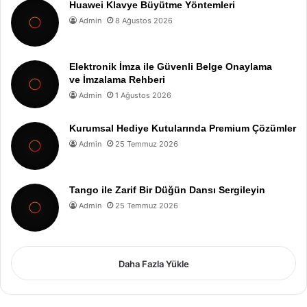
Huawei Klavye Büyütme Yöntemleri
Admin
8 Ağustos 2026
Elektronik İmza ile Güvenli Belge Onaylama
ve İmzalama Rehberi
Admin
1 Ağustos 2026
Kurumsal Hediye Kutularında Premium Çözümler
Admin
25 Temmuz 2026
Tango ile Zarif Bir Düğün Dansı Sergileyin
Admin
25 Temmuz 2026
Daha Fazla Yükle