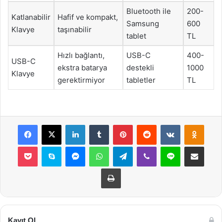
Bluetooth ile
200-
Katlanabilir
Hafif ve kompakt,
Samsung
600
Klavye
taşınabilir
tablet
TL
Hızlı bağlantı,
USB-C
400-
USB-C
ekstra batarya
destekli
1000
Klavye
gerektirmiyor
tabletler
TL
Facebook
X
LinkedIn
Tumblr
Pinterest
Reddit
VKontakte
Odnok
Pocket
Skype
Messenger
WhatsApp
Telegram
Viber
Line
E-Posta ile payla
Yazdır
Kayıt Ol