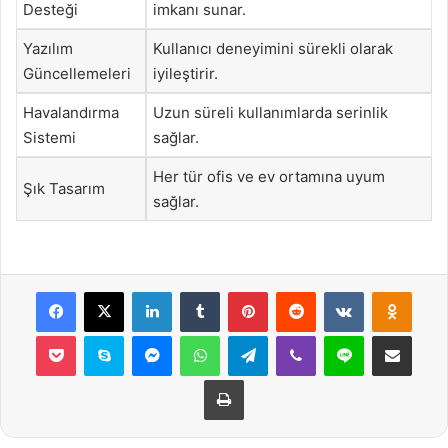
Desteği
imkanı sunar.
Yazılım
Kullanıcı deneyimini sürekli olarak
Güncellemeleri
iyileştirir.
Havalandırma
Uzun süreli kullanımlarda serinlik
Sistemi
sağlar.
Her tür ofis ve ev ortamına uyum
Şık Tasarım
sağlar.
Facebook
X
LinkedIn
Tumblr
Pinterest
Reddit
VKontakte
Odnok
Pocket
Skype
Messenger
WhatsApp
Telegram
Viber
Line
E-Posta ile payla
Yazdır