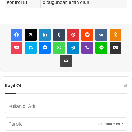
Kontrol Et
olduğundan emin olun.
Facebook
X
LinkedIn
Tumblr
Pinterest
Reddit
VKontakte
Odnok
Pocket
Skype
Messenger
WhatsApp
Telegram
Viber
Line
E-Posta ile payla
Yazdır
Kayıt Ol
Unuttunuz mu?