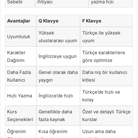
Sebebi
ihtiyacı
yazma hızı
Avantajlar
Q Klavye
F Klavye
Yüksek
Türkçe ile yüksek
Uyumluluk
uluslararası uyum
uyum
Karakter
Türkçe karakterlere
İngilizceye uygun
Dağılımı
göre optimize
Daha Fazla
Genel olarak daha
Daha niş bir kullanıcı
Kullanıcı
yaygın
kitlesi
Türkçe’de hızlı ve
Hızlı Yazma
İngilizce’de hızlı
kolay
Kurs
Genellikle daha
Özel ve detaylı Türkçe
Seçenekleri
fazla kaynak
kurslar
Öğrenim
Kısa öğrenim
Uzun ama daha