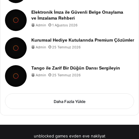
Elektronik İmza ile Güvenli Belge Onaylama
ve İmzalama Rehberi
Admin
1 Ağustos 2026
Kurumsal Hediye Kutularında Premium Çözümler
Admin
25 Temmuz 2026
Tango ile Zarif Bir Düğün Dansı Sergileyin
Admin
25 Temmuz 2026
Daha Fazla Yükle
unblocked games
evden eve nakliyat