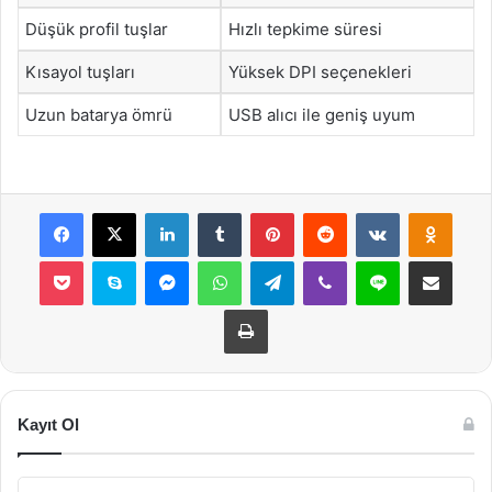
Düşük profil tuşlar
Hızlı tepkime süresi
Kısayol tuşları
Yüksek DPI seçenekleri
Uzun batarya ömrü
USB alıcı ile geniş uyum
Facebook
X
LinkedIn
Tumblr
Pinterest
Reddit
VKontakte
Odnok
Pocket
Skype
Messenger
WhatsApp
Telegram
Viber
Line
E-Posta ile payla
Yazdır
Kayıt Ol