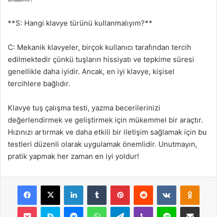
**S: Hangi klavye türünü kullanmalıyım?**
C: Mekanik klavyeler, birçok kullanıcı tarafından tercih
edilmektedir çünkü tuşların hissiyatı ve tepkime süresi
genellikle daha iyidir. Ancak, en iyi klavye, kişisel
tercihlere bağlıdır.
Klavye tuş çalışma testi, yazma becerilerinizi
değerlendirmek ve geliştirmek için mükemmel bir araçtır.
Hızınızı artırmak ve daha etkili bir iletişim sağlamak için bu
testleri düzenli olarak uygulamak önemlidir. Unutmayın,
pratik yapmak her zaman en iyi yoldur!
Facebook
X
LinkedIn
Tumblr
Pinterest
Reddit
VKontakte
Odnok
Pocket
Skype
Messenger
WhatsApp
Telegram
Viber
Line
E-Posta ile payla