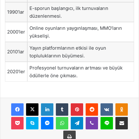
E-sporun başlangıcı, ilk turnuvaların
1990’lar
düzenlenmesi.
Online oyunların yaygınlaşması, MMO’ların
2000’ler
yükselişi.
Yayın platformlarının etkisi ile oyun
2010’lar
topluluklarının büyümesi.
Profesyonel turnuvaların artması ve büyük
2020’ler
ödüllerle öne çıkması.
Facebook
X
LinkedIn
Tumblr
Pinterest
Reddit
VKontakte
Odnok
Pocket
Skype
Messenger
WhatsApp
Telegram
Viber
Line
E-Posta ile payla
Yazdır