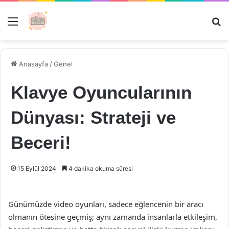
Menü
Ar
Anasayfa
/
Genel
Klavye Oyuncularının
Dünyası: Strateji ve
Beceri!
15 Eylül 2024
4 dakika okuma süresi
Günümüzde video oyunları, sadece eğlencenin bir aracı
olmanın ötesine geçmiş; aynı zamanda insanlarla etkileşim,