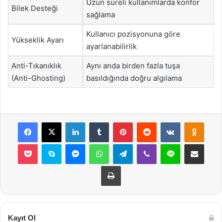
Uzun süreli kullanımlarda konfor
Bilek Desteği
sağlama
Kullanıcı pozisyonuna göre
Yükseklik Ayarı
ayarlanabilirlik
Anti-Tıkanıklık
Aynı anda birden fazla tuşa
(Anti-Ghosting)
basıldığında doğru algılama
Facebook
X
LinkedIn
Tumblr
Pinterest
Reddit
VKontakte
Odnok
Pocket
Skype
Messenger
WhatsApp
Telegram
Viber
Line
E-Posta ile payla
Yazdır
Kayıt Ol