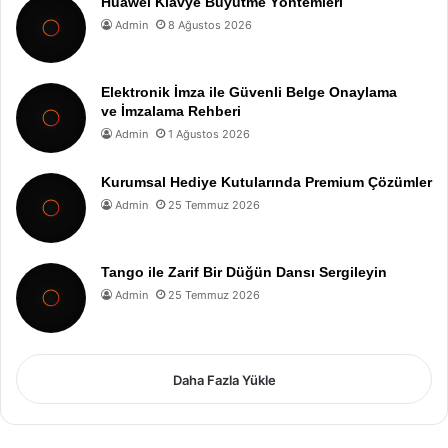
Huawei Klavye Büyütme Yöntemleri
Admin
8 Ağustos 2026
Elektronik İmza ile Güvenli Belge Onaylama
ve İmzalama Rehberi
Admin
1 Ağustos 2026
Kurumsal Hediye Kutularında Premium Çözümler
Admin
25 Temmuz 2026
Tango ile Zarif Bir Düğün Dansı Sergileyin
Admin
25 Temmuz 2026
Daha Fazla Yükle