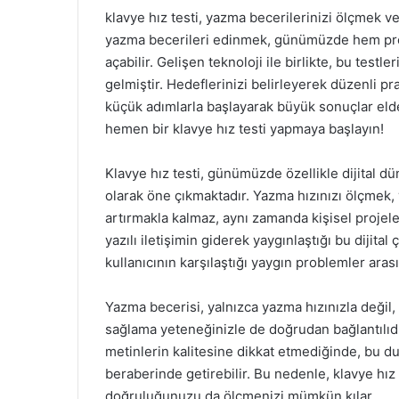
klavye hız testi, yazma becerilerinizi ölçmek ve 
yazma becerileri edinmek, günümüzde hem prof
açabilir. Gelişen teknoloji ile birlikte, bu testl
gelmiştir. Hedeflerinizi belirleyerek düzenli pr
küçük adımlarla başlayarak büyük sonuçlar elde 
hemen bir klavye hız testi yapmaya başlayın!
Klavye hız testi, günümüzde özellikle dijital d
olarak öne çıkmaktadır. Yazma hızınızı ölçmek, 
artırmakla kalmaz, aynı zamanda kişisel projel
yazılı iletişimin giderek yaygınlaştığı bu dijital
kullanıcının karşılaştığı yaygın problemler arası
Yazma becerisi, yalnızca yazma hızınızla değil
sağlama yeteneğinizle de doğrudan bağlantılıdı
metinlerin kalitesine dikkat etmediğinde, bu dur
beraberinde getirebilir. Bu nedenle, klavye hız 
doğruluğunuzu da ölçmenizi mümkün kılar.