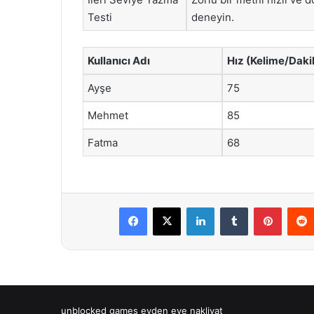
Testi
deneyin.
Kullanıcı Adı
Hız (Kelime/Daki
Ayşe
75
Mehmet
85
Fatma
68
Facebook
X
LinkedIn
Tumblr
Pintere
unblocked games
evden eve nakliyat