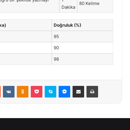
80 Kelime
Dakika
ka)
Doğruluk (%)
95
90
98
st
Reddit
VKontakte
Odnoklassniki
Pocket
Skype
Messenger
E-Posta ile paylaş
Yazdır