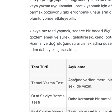
veya yazma uygulamaları, pratik yapmak için eğl
parmak pozisyonu gibi ergonomik unsurların 
olumlu yönde etkileyebilir.
klavye hız testi yapmak, sadece bir beceri ölç
gözlemlemek ve sürekli geliştirerek, kendi pot
Hızınızı ve doğruluğunuzu artırmak adına düzenl
adım daha yaklaştıracaktır.
Test Türü
Açıklama
Aşağıda verilen metni ola
Temel Yazma Testi
şekilde yazın.
Orta Seviye Yazma
Daha karmaşık bir metni 
Testi
İleri Seviye Yazma
Zorlu bir metni hızlı ve 