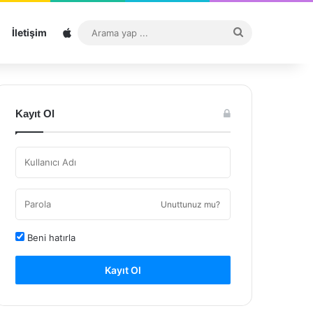
Sitemap
Arama
İletişim
yap
...
Kayıt Ol
Unuttunuz mu?
Beni hatırla
Kayıt Ol