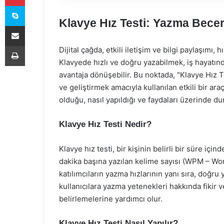
Skype
Klavye Hız Testi: Yazma Becer
E-Posta ile paylaş
Yazdır
Dijital çağda, etkili iletişim ve bilgi paylaşımı,
Klavyede hızlı ve doğru yazabilmek, iş hayatı
avantaja dönüşebilir. Bu noktada, "Klavye Hız 
ve geliştirmek amacıyla kullanılan etkili bir ara
olduğu, nasıl yapıldığı ve faydaları üzerinde du
Klavye Hız Testi Nedir?
Klavye hız testi, bir kişinin belirli bir süre için
dakika başına yazılan kelime sayısı (WPM – Word
katılımcıların yazma hızlarının yanı sıra, doğru
kullanıcılara yazma yetenekleri hakkında fikir ve
belirlemelerine yardımcı olur.
Klavye Hız Testi Nasıl Yapılır?