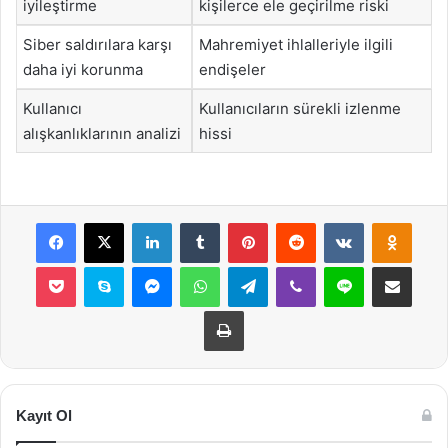
iyileştirme
kişilerce ele geçirilme riski
Siber saldırılara karşı
Mahremiyet ihlalleriyle ilgili
daha iyi korunma
endişeler
Kullanıcı
Kullanıcıların sürekli izlenme
alışkanlıklarının analizi
hissi
Facebook
X
LinkedIn
Tumblr
Pinterest
Reddit
VKontakte
Odnok
Pocket
Skype
Messenger
WhatsApp
Telegram
Viber
Line
E-Posta ile payla
Yazdır
Kayıt Ol