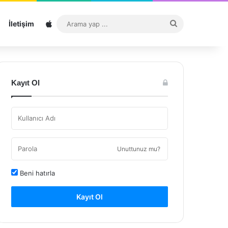
Sitemap
Arama
İletişim
yap
...
Kayıt Ol
Unuttunuz mu?
Beni hatırla
Kayıt Ol