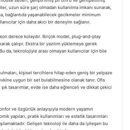
ouse setleri, geliştirilmiş pil ömrü ve genişletilmiş
iller, uzun süre şarj olmadan kullanılma imkanı sunarak,
Ayrıca, bağlantıda yaşanabilecek gecikmeler minimum
lanıcılar için daha akıcı bir deneyim sağlanır.
 son derece kolaydır. Birçok model, plug-and-play
akarak çalışır. Ekstra bir yazılım yüklemeye gerek
u da, teknolojiyle arası olmayan kullanıcılar için bile
lmaları, kişisel tercihlere hitap eden geniş bir yelpaze
zevkine uygun bir set bulabilmesine olanak tanır. Ofis
ık tasarımlar, evde ise daha eğlenceli ve dikkat çekici
konfor ve özgürlük anlayışıyla modern yaşamın
mik yapıları, pratik kullanımları ve estetik tasarımları
arşılamaktadır. Gelişen teknoloji ile daha da iyileşen bu