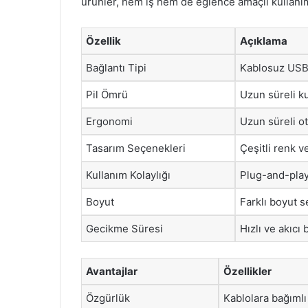
ürünler, hem iş hem de eğlence amaçlı kullanıml
Özellik
Açıklama
Bağlantı Tipi
Kablosuz USB 
Pil Ömrü
Uzun süreli ku
Ergonomi
Uzun süreli o
Tasarım Seçenekleri
Çeşitli renk ve
Kullanım Kolaylığı
Plug-and-play 
Boyut
Farklı boyut se
Gecikme Süresi
Hızlı ve akıcı
Avantajlar
Özellikler
Özgürlük
Kablolara bağıml