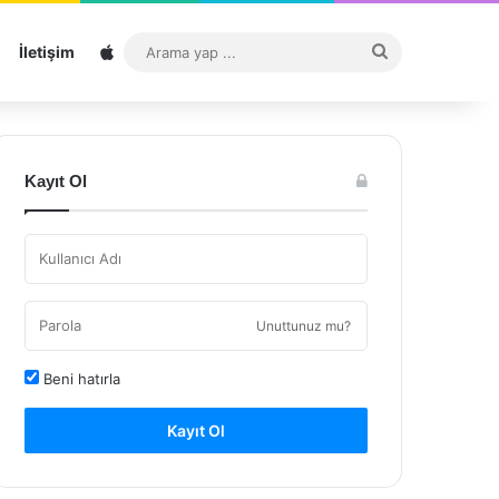
Sitemap
Arama
İletişim
yap
...
Kayıt Ol
Unuttunuz mu?
Beni hatırla
Kayıt Ol