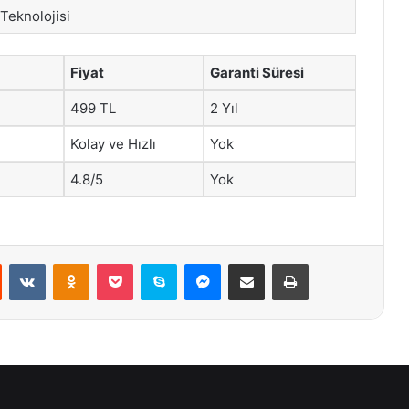
 Teknolojisi
Fiyat
Garanti Süresi
499 TL
2 Yıl
Kolay ve Hızlı
Yok
4.8/5
Yok
st
Reddit
VKontakte
Odnoklassniki
Pocket
Skype
Messenger
E-Posta ile paylaş
Yazdır