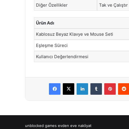
Diğer Özellikler
Tak ve Çalıştır
Ürün Adı
Kablosuz Beyaz Klavye ve Mouse Seti
Eşleşme Süreci
Kullanıcı Değerlendirmesi
Facebook
X
LinkedIn
Tumblr
Pintere
unblocked games
evden eve nakliyat