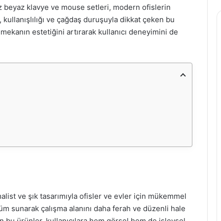
uz beyaz klavye ve mouse setleri, modern ofislerin
, kullanışlılığı ve çağdaş duruşuyla dikkat çeken bu
a mekanın estetiğini artırarak kullanıcı deneyimini de
list ve şık tasarımıyla ofisler ve evler için mükemmel
nüm sunarak çalışma alanını daha ferah ve düzenli hale
an bu ürünler, kullanıcılara hem görsel hem de işlevsel