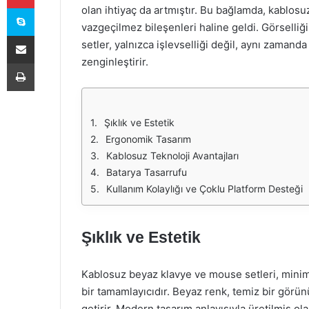
Skype
olan ihtiyaç da artmıştır. Bu bağlamda, kablos
vazgeçilmez bileşenleri haline geldi. Görselliği
E-Posta ile paylaş
setler, yalnızca işlevselliği değil, aynı zamand
zenginleştirir.
Yazdır
Şıklık ve Estetik
Ergonomik Tasarım
Kablosuz Teknoloji Avantajları
Batarya Tasarrufu
Kullanım Kolaylığı ve Çoklu Platform Desteği
Şıklık ve Estetik
Kablosuz beyaz klavye ve mouse setleri, minima
bir tamamlayıcıdır. Beyaz renk, temiz bir görü
getirir. Modern tasarım anlayışıyla üretilmiş ol