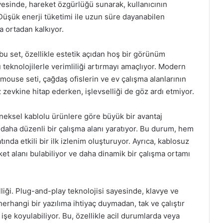
yesinde, hareket özgürlüğü sunarak, kullanıcının
 Düşük enerji tüketimi ile uzun süre dayanabilen
da ortadan kalkıyor.
n bu set, özellikle estetik açıdan hoş bir görünüm
eknolojilerle verimliliği artırmayı amaçlıyor. Modern
 mouse seti, çağdaş ofislerin ve ev çalışma alanlarının
z zevkine hitap ederken, işlevselliği de göz ardı etmiyor.
neksel kablolu ürünlere göre büyük bir avantaj
n daha düzenli bir çalışma alanı yaratıyor. Bu durum, hem
da etkili bir ilk izlenim oluşturuyor. Ayrıca, kablosuz
ket alanı bulabiliyor ve daha dinamik bir çalışma ortamı
lliği. Plug-and-play teknolojisi sayesinde, klavye ve
erhangi bir yazılıma ihtiyaç duymadan, tak ve çalıştır
 işe koyulabiliyor. Bu, özellikle acil durumlarda veya