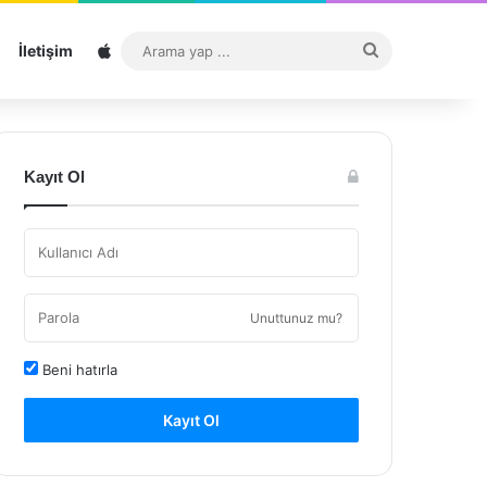
Sitemap
Arama
İletişim
yap
...
Kayıt Ol
Unuttunuz mu?
Beni hatırla
Kayıt Ol