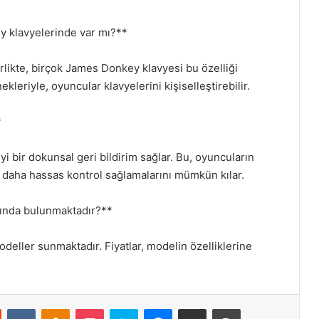
y klavyelerinde var mı?**
ikte, birçok James Donkey klavyesi bu özelliği
kleriyle, oyuncular klavyelerini kişiselleştirebilir.
*
iyi bir dokunsal geri bildirim sağlar. Bu, oyuncuların
e daha hassas kontrol sağlamalarını mümkün kılar.
ığında bulunmaktadır?**
deller sunmaktadır. Fiyatlar, modelin özelliklerine
st
Reddit
VKontakte
Odnoklassniki
Pocket
Skype
Messenger
E-Posta ile paylaş
Yazdır