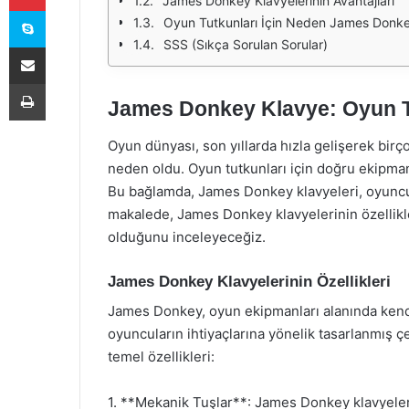
James Donkey Klavyelerinin Avantajları
Skype
Oyun Tutkunları İçin Neden James Donk
SSS (Sıkça Sorulan Sorular)
E-Posta ile paylaş
Yazdır
James Donkey Klavye: Oyun Tu
Oyun dünyası, son yıllarda hızla gelişerek bir
neden oldu. Oyun tutkunları için doğru ekipman
Bu bağlamda, James Donkey klavyeleri, oyuncula
makalede, James Donkey klavyelerinin özellikle
olduğunu inceleyeceğiz.
James Donkey Klavyelerinin Özellikleri
James Donkey, oyun ekipmanları alanında kendi
oyuncuların ihtiyaçlarına yönelik tasarlanmış çeş
temel özellikleri:
1. **Mekanik Tuşlar**: James Donkey klavyeleri