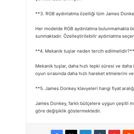
**3. RGB aydınlatma özelliği tüm James Donke
Her modelde RGB aydınlatma bulunmamakla birl
sunmaktadır. Özelleştirilebilir aydınlatma seçene
**4. Mekanik tuşlar neden tercih edilmelidir?*
Mekanik tuşlar, daha hızlı tepki süresi ve daha 
oyun sırasında daha hızlı hareket etmelerini v
**5. James Donkey klavyeleri hangi fiyat aral
James Donkey, farklı bütçelere uygun çeşitli mo
göre değişiklik göstermektedir.
Facebook
X
LinkedIn
Tumblr
Pintere