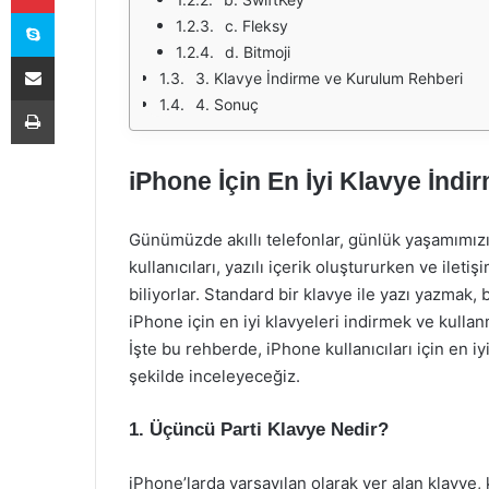
Skype
c. Fleksy
d. Bitmoji
E-Posta ile paylaş
3. Klavye İndirme ve Kurulum Rehberi
Yazdır
4. Sonuç
iPhone İçin En İyi Klavye İndi
Günümüzde akıllı telefonlar, günlük yaşamımızın
kullanıcıları, yazılı içerik oluştururken ve ile
biliyorlar. Standard bir klavye ile yazı yazmak, b
iPhone için en iyi klavyeleri indirmek ve kullan
İşte bu rehberde, iPhone kullanıcıları için en iy
şekilde inceleyeceğiz.
1. Üçüncü Parti Klavye Nedir?
iPhone’larda varsayılan olarak yer alan klavye,