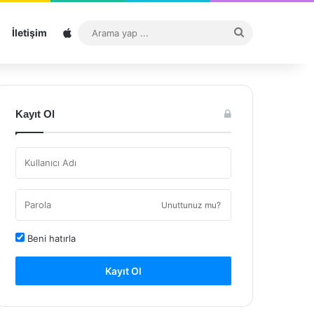
Sitemap
Arama
İletişim
yap
...
Kayıt Ol
Unuttunuz mu?
Beni hatırla
Kayıt Ol