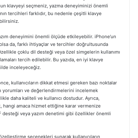
gun klavyeyi seçmeniz, yazma deneyiminizi önemli
ın tercihleri farklıdır, bu nedenle çeşitli klavye
lirsiniz.
yazım deneyimini önemli ölçüde etkileyebilir. iPhone’un
 olsa da, farklı ihtiyaçlar ve tercihler doğrultusunda
Özellikle çoklu dil desteği veya özel simgelerin kullanımı
aları tercih edilebilir. Bu yazıda, en iyi klavye
ilde inceleyeceğiz.
ce, kullanıcıların dikkat etmesi gereken bazı noktalar
cı yorumları ve değerlendirmelerini incelemek
le daha kaliteli ve kullanıcı dostudur. Ayrıca,
k, hangi amaca hizmet ettiğine karar vermenize
IF desteği veya yazım denetimi gibi özellikler önemli
özelleştirme seçenekleri sunarak kullanıcıların