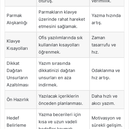
oturuş.
verimlilik.
Parmakların klavye
Parmak
Yazma hızında
üzerinde rahat hareket
Alışkanlığı
artış.
etmesini sağlamak.
Ofis yazılımlarında sık
Zaman
Klavye
kullanılan kısayolları
tasarrufu ve
Kısayolları
öğrenmek.
hız.
Dikkat
Yazım sırasında
Dağıtan
dikkatinizi dağıtan
Odaklanma ve
Unsurların
unsurları en aza
hız artışı.
Azaltılması
indirmek.
Yazılacak içeriklerin
Daha hızlı ve
Ön Hazırlık
önceden planlanması.
akıcı yazım.
Yazma becerileri için
Hedef
Motivasyon ve
kısa ve uzun vadeli
Belirleme
sürekli gelişim.
hedefler koymak.