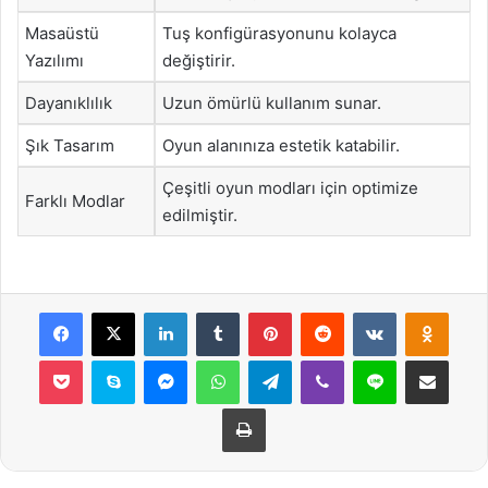
Masaüstü
Tuş konfigürasyonunu kolayca
Yazılımı
değiştirir.
Dayanıklılık
Uzun ömürlü kullanım sunar.
Şık Tasarım
Oyun alanınıza estetik katabilir.
Çeşitli oyun modları için optimize
Farklı Modlar
edilmiştir.
Facebook
X
LinkedIn
Tumblr
Pinterest
Reddit
VKontakte
Odnok
Pocket
Skype
Messenger
WhatsApp
Telegram
Viber
Line
E-Posta ile payla
Yazdır