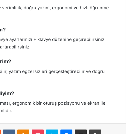
e verimlilik, doğru yazım, ergonomi ve hızlı öğrenme
im?
vye ayarlarınızı F klavye düzenine geçirebilirsiniz.
rtırabilirsiniz.
irim?
ilir, yazım egzersizleri gerçekleştirebilir ve doğru
liyim?
olması, ergonomik bir oturuş pozisyonu ve ekran ile
lidir.
st
Reddit
VKontakte
Odnoklassniki
Pocket
Skype
Messenger
E-Posta ile paylaş
Yazdır