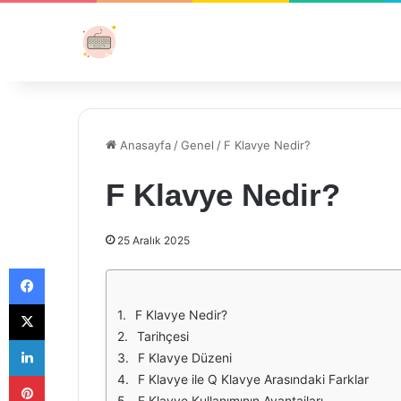
Anasayfa
/
Genel
/
F Klavye Nedir?
F Klavye Nedir?
25 Aralık 2025
Facebook
X
F Klavye Nedir?
Tarihçesi
LinkedIn
F Klavye Düzeni
Pinterest
F Klavye ile Q Klavye Arasındaki Farklar
F Klavye Kullanımının Avantajları