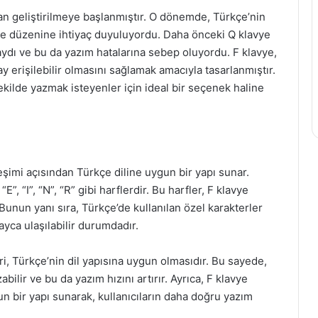
dan geliştirilmeye başlanmıştır. O dönemde, Türkçe’nin
avye düzenine ihtiyaç duyuluyordu. Daha önceki Q klavye
ydı ve bu da yazım hatalarına sebep oluyordu. F klavye,
ay erişilebilir olmasını sağlamak amacıyla tasarlanmıştır.
ekilde yazmak isteyenler için ideal bir seçenek haline
leşimi açısından Türkçe diline uygun bir yapı sunar.
E”, “I”, “N”, “R” gibi harflerdir. Bu harfler, F klavye
 Bunun yanı sıra, Türkçe’de kullanılan özel karakterler
ayca ulaşılabilir durumdadır.
i, Türkçe’nin dil yapısına uygun olmasıdır. Bu sayede,
bilir ve bu da yazım hızını artırır. Ayrıca, F klavye
gun bir yapı sunarak, kullanıcıların daha doğru yazım