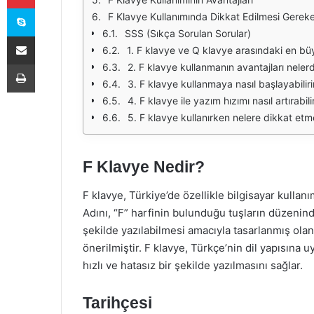
Skype
F Klavye Kullanımında Dikkat Edilmesi Gereke
SSS (Sıkça Sorulan Sorular)
E-Posta ile paylaş
1. F klavye ve Q klavye arasındaki en bü
Yazdır
2. F klavye kullanmanın avantajları nelerd
3. F klavye kullanmaya nasıl başlayabilir
4. F klavye ile yazım hızımı nasıl artırabil
5. F klavye kullanırken nelere dikkat etm
F Klavye Nedir?
F klavye, Türkiye’de özellikle bilgisayar kullan
Adını, “F” harfinin bulunduğu tuşların düzeninde
şekilde yazılabilmesi amacıyla tasarlanmış ola
önerilmiştir. F klavye, Türkçe’nin dil yapısına 
hızlı ve hatasız bir şekilde yazılmasını sağlar.
Tarihçesi