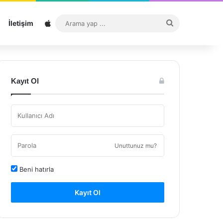
Sitemap
Arama
İletişim
yap
...
Kayıt Ol
Unuttunuz mu?
Beni hatırla
Kayıt Ol