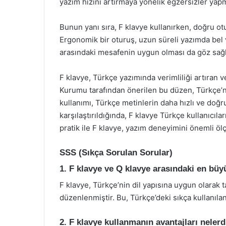
yazım hızını artırmaya yönelik egzersizler yapm
Bunun yanı sıra, F klavye kullanırken, doğru o
Ergonomik bir oturuş, uzun süreli yazımda bel ve
arasındaki mesafenin uygun olması da göz sağlı
F klavye, Türkçe yazımında verimliliği artıran v
Kurumu tarafından önerilen bu düzen, Türkçe’nin
kullanımı, Türkçe metinlerin daha hızlı ve doğru
karşılaştırıldığında, F klavye Türkçe kullanıcıl
pratik ile F klavye, yazım deneyimini önemli ölçü
SSS (Sıkça Sorulan Sorular)
1. F klavye ve Q klavye arasındaki en büy
F klavye, Türkçe’nin dil yapısına uygun olarak t
düzenlenmiştir. Bu, Türkçe’deki sıkça kullanılan
2. F klavye kullanmanın avantajları nelerd