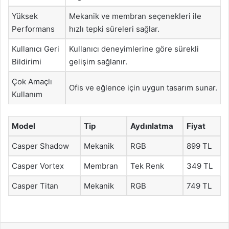
Yüksek
Mekanik ve membran seçenekleri ile
Performans
hızlı tepki süreleri sağlar.
Kullanıcı Geri
Kullanıcı deneyimlerine göre sürekli
Bildirimi
gelişim sağlanır.
Çok Amaçlı
Ofis ve eğlence için uygun tasarım sunar.
Kullanım
Model
Tip
Aydınlatma
Fiyat
Casper Shadow
Mekanik
RGB
899 TL
Casper Vortex
Membran
Tek Renk
349 TL
Casper Titan
Mekanik
RGB
749 TL