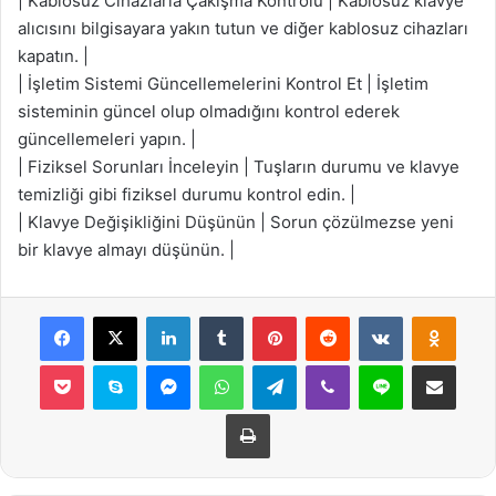
| Kablosuz Cihazlarla Çakışma Kontrolü | Kablosuz klavye
alıcısını bilgisayara yakın tutun ve diğer kablosuz cihazları
kapatın. |
| İşletim Sistemi Güncellemelerini Kontrol Et | İşletim
sisteminin güncel olup olmadığını kontrol ederek
güncellemeleri yapın. |
| Fiziksel Sorunları İnceleyin | Tuşların durumu ve klavye
temizliği gibi fiziksel durumu kontrol edin. |
| Klavye Değişikliğini Düşünün | Sorun çözülmezse yeni
bir klavye almayı düşünün. |
Facebook
X
LinkedIn
Tumblr
Pinterest
Reddit
VKontakte
Odnok
Pocket
Skype
Messenger
WhatsApp
Telegram
Viber
Line
E-Posta ile payla
Yazdır