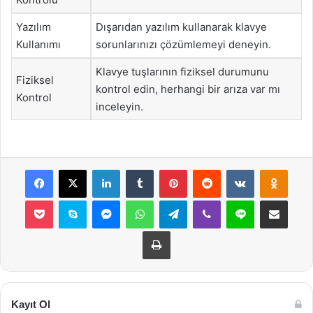
Yazılım
Dışarıdan yazılım kullanarak klavye
Kullanımı
sorunlarınızı çözümlemeyi deneyin.
Klavye tuşlarının fiziksel durumunu
Fiziksel
kontrol edin, herhangi bir arıza var mı
Kontrol
inceleyin.
Facebook
X
LinkedIn
Tumblr
Pinterest
Reddit
VKontakte
Odnok
Pocket
Skype
Messenger
WhatsApp
Telegram
Viber
Line
E-Posta ile payla
Yazdır
Kayıt Ol