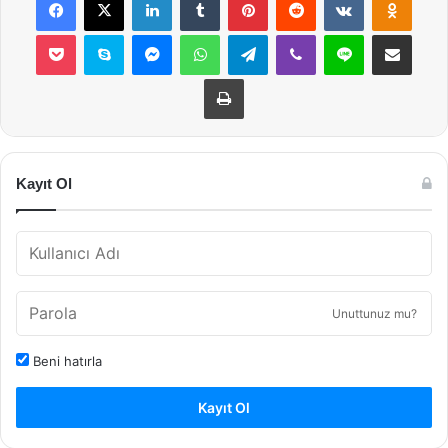
Pocket
Skype
Messenger
WhatsApp
Telegram
Viber
Line
E-Posta ile payla
Yazdır
Kayıt Ol
Unuttunuz mu?
Beni hatırla
Kayıt Ol