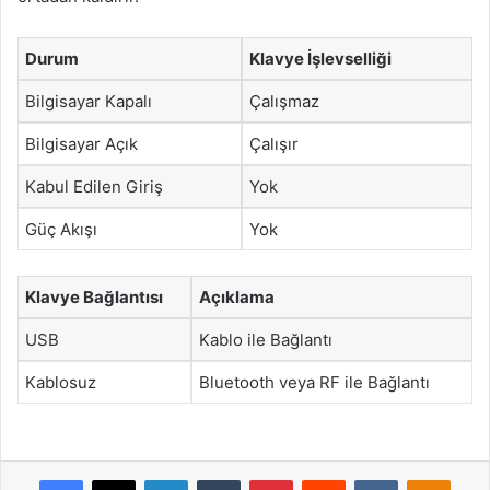
Durum
Klavye İşlevselliği
Bilgisayar Kapalı
Çalışmaz
Bilgisayar Açık
Çalışır
Kabul Edilen Giriş
Yok
Güç Akışı
Yok
Klavye Bağlantısı
Açıklama
USB
Kablo ile Bağlantı
Kablosuz
Bluetooth veya RF ile Bağlantı
Facebook
X
LinkedIn
Tumblr
Pinterest
Reddit
VKontakte
Odnok