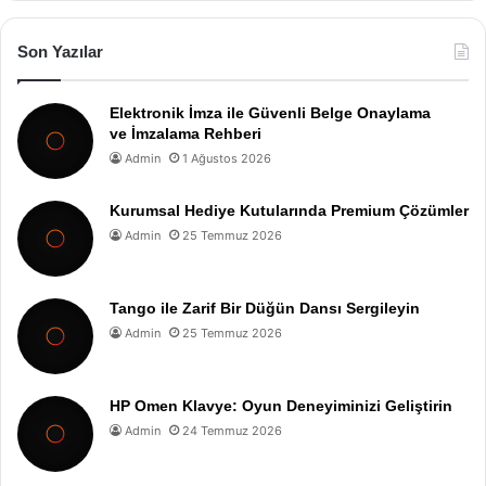
Son Yazılar
Elektronik İmza ile Güvenli Belge Onaylama
ve İmzalama Rehberi
Admin
1 Ağustos 2026
Kurumsal Hediye Kutularında Premium Çözümler
Admin
25 Temmuz 2026
Tango ile Zarif Bir Düğün Dansı Sergileyin
Admin
25 Temmuz 2026
HP Omen Klavye: Oyun Deneyiminizi Geliştirin
Admin
24 Temmuz 2026