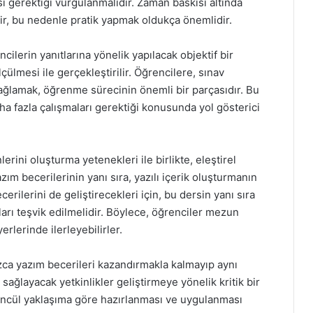
ası gerektiği vurgulanmalıdır. Zaman baskısı altında
ir, bu nedenle pratik yapmak oldukça önemlidir.
cilerin yanıtlarına yönelik yapılacak objektif bir
ülmesi ile gerçekleştirilir. Öğrencilere, sınav
sağlamak, öğrenme sürecinin önemli bir parçasıdır. Bu
aha fazla çalışmaları gerektiği konusunda yol gösterici
erini oluşturma yetenekleri ile birlikte, eleştirel
m becerilerinin yanı sıra, yazılı içerik oluşturmanın
rilerini de geliştirecekleri için, bu dersin yanı sıra
arı teşvik edilmelidir. Böylece, öğrenciler mezun
rlerinde ilerleyebilirler.
ızca yazım becerileri kazandırmakla kalmayıp aynı
ağlayacak yetkinlikler geliştirmeye yönelik kritik bir
ütüncül yaklaşıma göre hazırlanması ve uygulanması