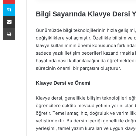
Skype
Bilgi Sayarında Klavye Dersi Y
E-Posta ile paylaş
Yazdır
Günümüzde bilgi teknolojilerinin hızla gelişimi
değişikliklere yol açmıştır. Özellikle bilişim v
klavye kullanımının önemi konusunda farkındalık
sadece yazılı iletişim becerileri kazandırmakl
hayatında nasıl kullanılacağını da öğretmektedir
sürecinin önemli bir parçasını oluşturur.
Klavye Dersi ve Önemi
Klavye dersi, genellikle bilişim teknolojileri eğ
öğrencilere daktilo mevcudiyetinin yerini alan b
öğretir. Temel amaç; hız, doğruluk ve verimlili
yetiştirmektir. Bu dersin içeriği genellikle do
yerleşimi, temel yazım kuralları ve uygun klavye