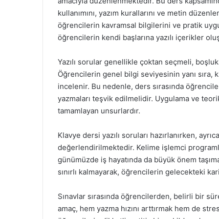
amacıyla düzenlenmektedir. Bu ders kapsamındak
kullanımını, yazım kurallarını ve metin düzenlem
öğrencilerin kavramsal bilgilerini ve pratik u
öğrencilerin kendi başlarına yazılı içerikler olu
Yazılı sorular genellikle çoktan seçmeli, boşlu
Öğrencilerin genel bilgi seviyesinin yanı sıra, 
incelenir. Bu nedenle, ders sırasında öğrencileri
yazmaları teşvik edilmelidir. Uygulama ve teorik
tamamlayan unsurlardır.
Klavye dersi yazılı soruları hazırlanırken, ayrıc
değerlendirilmektedir. Kelime işlemci programla
günümüzde iş hayatında da büyük önem taşımakta
sınırlı kalmayarak, öğrencilerin gelecekteki kar
Sınavlar sırasında öğrencilerden, belirli bir sür
amaç, hem yazma hızını arttırmak hem de stres 