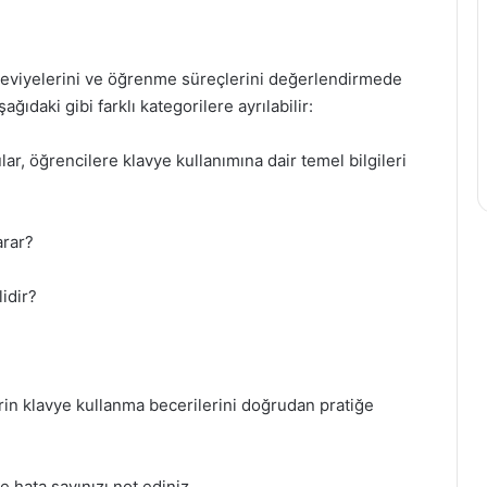
gi seviyelerini ve öğrenme süreçlerini değerlendirmede
ağıdaki gibi farklı kategorilere ayrılabilir:
lar, öğrencilere klavye kullanımına dair temel bilgileri
arar?
idir?
erin klavye kullanma becerilerini doğrudan pratiğe
 hata sayınızı not ediniz.