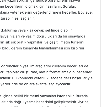
i yazılı sorular, genellikle öğrencilerin klavye
e becerilerini ölçmek için hazırlanır. Sorular,
ygulama yeteneklerini değerlendirmeyi hedefler. Böylece,
şturabilmesi sağlanır.
k doldurma veya kısa cevap şeklinde olabilir.
klavye hızları ve yazım doğrulukları da bu sınavlarda
n sık sık pratik yapmaları ve çeşitli metin türlerini
 bilgi, dersin başarıyla tamamlanması için birbirini
a öğrencilerin yazılım araçlarını kullanım becerileri de
rı, tablolar oluşturma, metin formatlama gibi beceriler,
dır. Bu konudaki yeterlilik, sadece ders başarılarıyla
iyerlerinde de onlara avantaj sağlayacaktır.
e içinde belirli bir metni yazmaları istenebilir. Burada
altında doğru yazma becerisini geliştirmektir. Ayrıca,