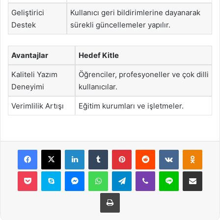
Geliştirici
Kullanıcı geri bildirimlerine dayanarak
Destek
sürekli güncellemeler yapılır.
Avantajlar
Hedef Kitle
Kaliteli Yazım
Öğrenciler, profesyoneller ve çok dilli
Deneyimi
kullanıcılar.
Verimlilik Artışı
Eğitim kurumları ve işletmeler.
Facebook
X
LinkedIn
Tumblr
Pinterest
Reddit
VKontakte
Odnok
Pocket
Skype
Messenger
WhatsApp
Telegram
Viber
Line
E-Posta ile payla
Yazdır