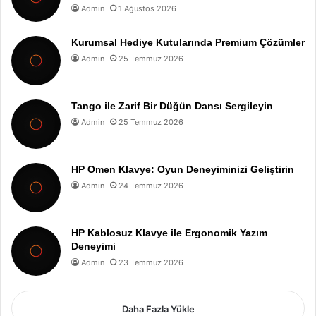
Admin
1 Ağustos 2026
Kurumsal Hediye Kutularında Premium Çözümler
Admin
25 Temmuz 2026
Tango ile Zarif Bir Düğün Dansı Sergileyin
Admin
25 Temmuz 2026
HP Omen Klavye: Oyun Deneyiminizi Geliştirin
Admin
24 Temmuz 2026
HP Kablosuz Klavye ile Ergonomik Yazım
Deneyimi
Admin
23 Temmuz 2026
Daha Fazla Yükle