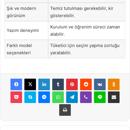
Şık ve modern
Temiz tutulması gerekebilir, kir
görünüm
gösterebilir.
Kurulum ve öğrenim süreci zaman
Yazım deneyimi
alabilir.
Farklı model
Tüketici için seçim yapma zorluğu
seçenekleri
yaratabilir.
Facebook
X
LinkedIn
Tumblr
Pinterest
Reddit
VKontakte
Odnok
Pocket
Skype
Messenger
WhatsApp
Telegram
Viber
Line
E-Posta ile payla
Yazdır