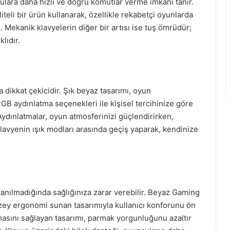
culara daha hızlı ve doğru komutlar verme imkanı tanır.
eli bir ürün kullanarak, özellikle rekabetçi oyunlarda
z. Mekanik klavyelerin diğer bir artısı ise tuş ömrüdür;
lıdır.
dikkat çekicidir. Şık beyaz tasarımı, oyun
GB aydınlatma seçenekleri ile kişisel tercihinize göre
 Aydınlatmalar, oyun atmosferinizi güçlendirirken,
. Klavyenin ışık modları arasında geçiş yaparak, kendinize
anılmadığında sağlığınıza zarar verebilir. Beyaz Gaming
düzey ergonomi sunan tasarımıyla kullanıcı konforunu ön
rmasını sağlayan tasarımı, parmak yorgunluğunu azaltır