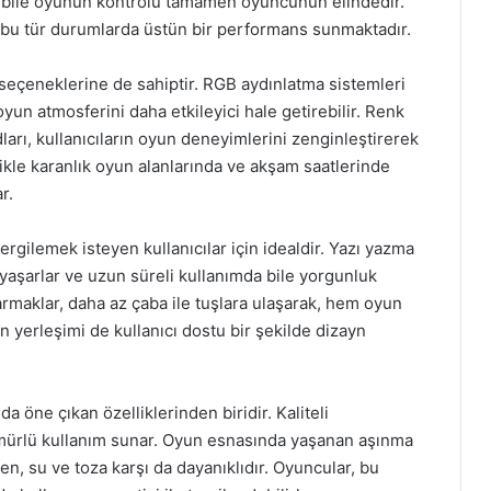
a bile oyunun kontrolü tamamen oyuncunun elindedir.
 bu tür durumlarda üstün bir performans sunmaktadır.
 seçeneklerine de sahiptir. RGB aydınlatma sistemleri
 oyun atmosferini daha etkileyici hale getirebilir. Renk
dları, kullanıcıların oyun deneyimlerini zenginleştirerek
likle karanlık oyun alanlarında ve akşam saatlerinde
r.
ilemek isteyen kullanıcılar için idealdir. Yazı yazma
m yaşarlar ve uzun süreli kullanımda bile yorgunluk
rmaklar, daha az çaba ile tuşlara ulaşarak, hem oyun
n yerleşimi de kullanıcı dostu bir şekilde dizayn
 öne çıkan özelliklerinden biridir. Kaliteli
ömürlü kullanım sunar. Oyun esnasında yaşanan aşınma
n, su ve toza karşı da dayanıklıdır. Oyuncular, bu