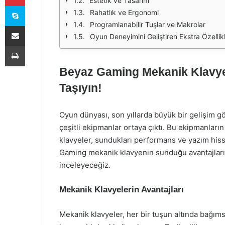
Estetik ve Tasarım
Skype
Rahatlık ve Ergonomi
Programlanabilir Tuşlar ve Makrolar
E-Posta ile paylaş
Oyun Deneyimini Geliştiren Ekstra Özellik
Yazdır
Beyaz Gaming Mekanik Klavye
Taşıyın!
Oyun dünyası, son yıllarda büyük bir gelişim g
çeşitli ekipmanlar ortaya çıktı. Bu ekipmanları
klavyeler, sundukları performans ve yazım hiss
Gaming mekanik klavyenin sunduğu avantajları 
inceleyeceğiz.
Mekanik Klavyelerin Avantajları
Mekanik klavyeler, her bir tuşun altında bağım