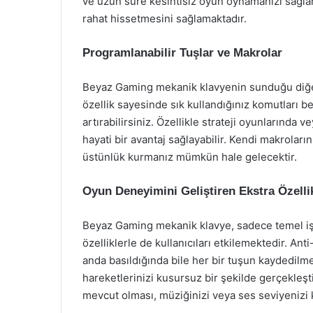
ve uzun süre kesintisiz oyun oynamanızı sağlar
rahat hissetmesini sağlamaktadır.
Programlanabilir Tuşlar ve Makrolar
Beyaz Gaming mekanik klavyenin sunduğu diğer b
özellik sayesinde sık kullandığınız komutları bel
artırabilirsiniz. Özellikle strateji oyunlarında 
hayati bir avantaj sağlayabilir. Kendi makroların
üstünlük kurmanız mümkün hale gelecektir.
Oyun Deneyimini Geliştiren Ekstra Özelli
Beyaz Gaming mekanik klavye, sadece temel işl
özelliklerle de kullanıcıları etkilemektedir. An
anda basıldığında bile her bir tuşun kaydedilm
hareketlerinizi kusursuz bir şekilde gerçekleş
mevcut olması, müziğinizi veya ses seviyenizi 