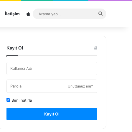
Sitemap
Arama
İletişim
yap
...
Kayıt Ol
Unuttunuz mu?
Beni hatırla
Kayıt Ol