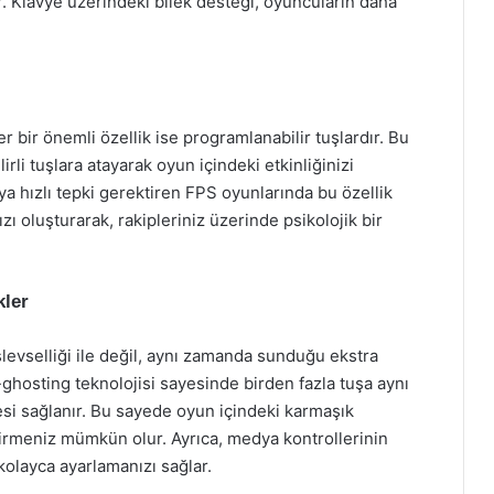
. Klavye üzerindeki bilek desteği, oyuncuların daha
ir önemli özellik ise programlanabilir tuşlardır. Bu
irli tuşlara atayarak oyun içindeki etkinliğinizi
veya hızlı tepki gerektiren FPS oyunlarında bu özellik
ızı oluşturarak, rakipleriniz üzerinde psikolojik bir
kler
evselliği ile değil, aynı zamanda sunduğu ekstra
ti-ghosting teknolojisi sayesinde birden fazla tuşa aynı
esi sağlanır. Bu sayede oyun içindeki karmaşık
tirmeniz mümkün olur. Ayrıca, medya kontrollerinin
kolayca ayarlamanızı sağlar.