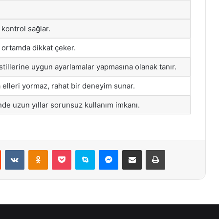
 kontrol sağlar.
r ortamda dikkat çeker.
 stillerine uygun ayarlamalar yapmasına olanak tanır.
 elleri yormaz, rahat bir deneyim sunar.
nde uzun yıllar sorunsuz kullanım imkanı.
st
Reddit
VKontakte
Odnoklassniki
Pocket
Skype
Messenger
E-Posta ile paylaş
Yazdır