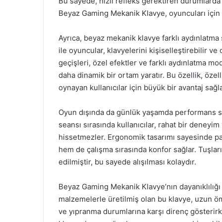
Bu sayede, hızlı refleks gerektiren durumlard
Beyaz Gaming Mekanik Klavye, oyuncuları için
Ayrıca, beyaz mekanik klavye farklı aydınlatma
ile oyuncular, klavyelerini kişiselleştirebilir ve
geçişleri, özel efektler ve farklı aydınlatma mo
daha dinamik bir ortam yaratır. Bu özellik, özel
oynayan kullanıcılar için büyük bir avantaj sağla
Oyun dışında da günlük yaşamda performans serg
seansı sırasında kullanıcılar, rahat bir deneyi
hissetmezler. Ergonomik tasarımı sayesinde pa
hem de çalışma sırasında konfor sağlar. Tuşları
edilmiştir, bu sayede alışılması kolaydır.
Beyaz Gaming Mekanik Klavye’nın dayanıklılığı da
malzemelerle üretilmiş olan bu klavye, uzun 
ve yıpranma durumlarına karşı direnç gösterirke