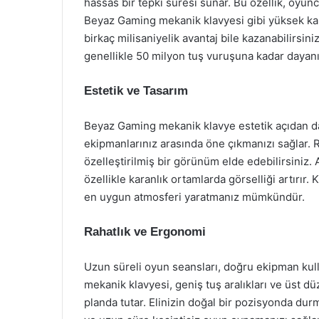
hassas bir tepki süresi sunar. Bu özellik, oyun
Beyaz Gaming mekanik klavyesi gibi yüksek kalit
birkaç milisaniyelik avantaj bile kazanabilirsini
genellikle 50 milyon tuş vuruşuna kadar dayanık
Estetik ve Tasarım
Beyaz Gaming mekanik klavye estetik açıdan da 
ekipmanlarınız arasında öne çıkmanızı sağlar. R
özelleştirilmiş bir görünüm elde edebilirsiniz.
özellikle karanlık ortamlarda görselliği artırır
en uygun atmosferi yaratmanız mümkündür.
Rahatlık ve Ergonomi
Uzun süreli oyun seansları, doğru ekipman kull
mekanik klavyesi, geniş tuş aralıkları ve üst 
planda tutar. Elinizin doğal bir pozisyonda du