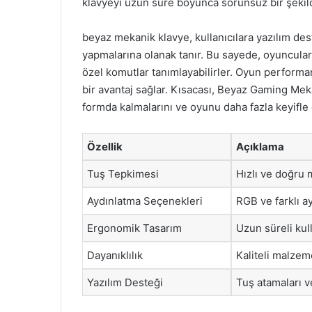
klavyeyi uzun süre boyunca sorunsuz bir şekilde
beyaz mekanik klavye, kullanıcılara yazılım des
yapmalarına olanak tanır. Bu sayede, oyuncular
özel komutlar tanımlayabilirler. Oyun performan
bir avantaj sağlar. Kısacası, Beyaz Gaming Mekan
formda kalmalarını ve oyunu daha fazla keyifle 
Özellik
Açıklama
Tuş Tepkimesi
Hızlı ve doğru m
Aydınlatma Seçenekleri
RGB ve farklı a
Ergonomik Tasarım
Uzun süreli kul
Dayanıklılık
Kaliteli malzeme
Yazılım Desteği
Tuş atamaları v