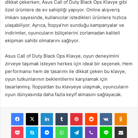
dikkat çekerken, Asus Call of Duty Black Ops Klavye gibi
özel ürünlere de ev sahipliği yapıyor. Online alışveriş
imkanı sayesinde, kullanıcılar istedikleri ürünlere hızlıca
ulaşabiliyor. Ayrıca, İtopya’nın sunduğu kampanyalar ve
indirimler, oyuncuların bütçelerini zorlamadan kaliteli
ekipman sahibi olmalarını sağlıyor.
Asus Call of Duty Black Ops Klavye, oyun deneyimini
zirveye taşımak isteyen herkes için ideal bir seçenek. Hem
performansı hem de tasarımı ile dikkat çeken bu klavye,
oyun tutkunlarının beklentilerini karşılamak için
tasarlanmış. İtopya’dan bu klavyeye ulaşmak, oyuncuların
oyun dünyasında daha fazla keyif almasını sağlayacak.
Facebook
X
LinkedIn
Tumblr
Pinterest
Reddit
VKontakte
Odnok
Pocket
Skype
Messenger
WhatsApp
Telegram
Viber
Line
E-Posta ile payla