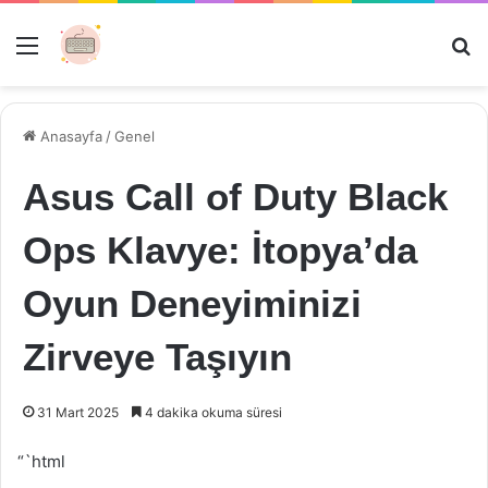
Menü
Ar
Anasayfa
/
Genel
Asus Call of Duty Black
Ops Klavye: İtopya’da
Oyun Deneyiminizi
Zirveye Taşıyın
31 Mart 2025
4 dakika okuma süresi
“`html