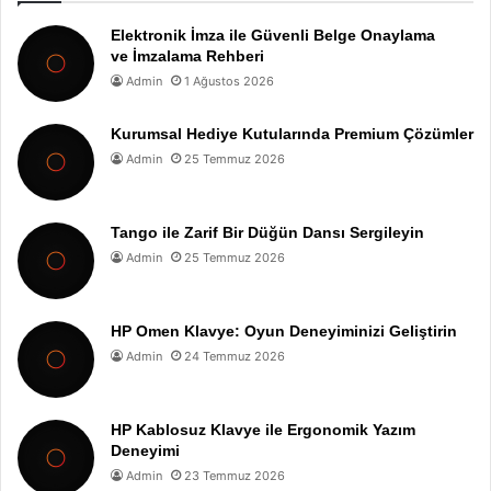
Elektronik İmza ile Güvenli Belge Onaylama
ve İmzalama Rehberi
Admin
1 Ağustos 2026
Kurumsal Hediye Kutularında Premium Çözümler
Admin
25 Temmuz 2026
Tango ile Zarif Bir Düğün Dansı Sergileyin
Admin
25 Temmuz 2026
HP Omen Klavye: Oyun Deneyiminizi Geliştirin
Admin
24 Temmuz 2026
HP Kablosuz Klavye ile Ergonomik Yazım
Deneyimi
Admin
23 Temmuz 2026