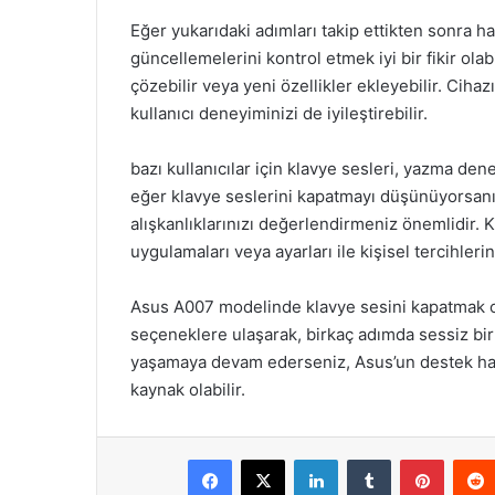
Eğer yukarıdaki adımları takip ettikten sonra h
güncellemelerini kontrol etmek iyi bir fikir ola
çözebilir veya yeni özellikler ekleyebilir. Ciha
kullanıcı deneyiminizi de iyileştirebilir.
bazı kullanıcılar için klavye sesleri, yazma den
eğer klavye seslerini kapatmayı düşünüyorsan
alışkanlıklarınızı değerlendirmeniz önemlidir. K
uygulamaları veya ayarları ile kişisel tercihler
Asus A007 modelinde klavye sesini kapatmak ol
seçeneklere ulaşarak, birkaç adımda sessiz bir
yaşamaya devam ederseniz, Asus’un destek hattı
kaynak olabilir.
Facebook
X
LinkedIn
Tumblr
Pintere