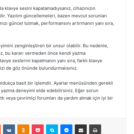
ala klavye sesini kapatamadıysanız, cihazınızın
bilir. Yazılım güncellemeleri, bazen mevcut sorunları
zınızı güncel tutmak, performansını artırmanın yanı sıra,
eyimini zenginleştiren bir unsur olabilir. Bu nedenle,
ız, bu kararı vermeden önce kendi yazma
lavye seslerini kapatmanın yanı sıra, farklı klavye
inizi de göz önünde bulundurmalısınız.
dukça basit bir işlemdir. Ayarlar menüsünden gerekli
 yazma deneyimi elde edebilirsiniz. Eğer sorun
 veya çevrimiçi forumları da yardım almak için iyi bir
st
Reddit
VKontakte
Odnoklassniki
Pocket
Skype
Messenger
E-Posta ile paylaş
Yazdır