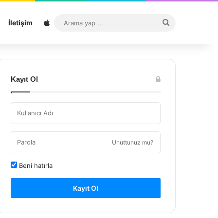
Sitemap
Arama
İletişim
yap
...
Kayıt Ol
Unuttunuz mu?
Beni hatırla
Kayıt Ol