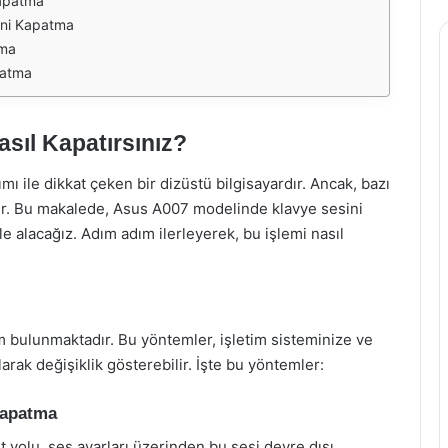
Kapatma
ini Kapatma
tma
patma
sıl Kapatırsınız?
mı ile dikkat çeken bir dizüstü bilgisayardır. Ancak, bazı
bilir. Bu makalede, Asus A007 modelinde klavye sesini
ele alacağız. Adım adım ilerleyerek, bu işlemi nasıl
em bulunmaktadır. Bu yöntemler, işletim sisteminize ve
arak değişiklik gösterebilir. İşte bu yöntemler:
Kapatma
 yolu, ses ayarları üzerinden bu sesi devre dışı