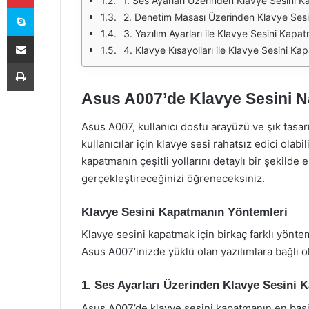
1. Ses Ayarları Üzerinden Klavye Sesini 
Skype
2. Denetim Masası Üzerinden Klavye Ses
3. Yazılım Ayarları ile Klavye Sesini Kapa
E-Posta ile paylaş
4. Klavye Kısayolları ile Klavye Sesini Ka
Yazdır
Asus A007’de Klavye Sesini Na
Asus A007, kullanıcı dostu arayüzü ve şık tasarı
kullanıcılar için klavye sesi rahatsız edici ola
kapatmanın çeşitli yollarını detaylı bir şekilde 
gerçekleştireceğinizi öğreneceksiniz.
Klavye Sesini Kapatmanın Yöntemleri
Klavye sesini kapatmak için birkaç farklı yönt
Asus A007’inizde yüklü olan yazılımlara bağlı ol
1. Ses Ayarları Üzerinden Klavye Sesini 
Asus A007’de klavye sesini kapatmanın en basit