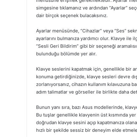
menüsüne erişmek gerekmektedir. Ayarlar menüs
simgesine tıklamanız ve ardından “Ayarlar” seç
dair birçok seçenek bulacaksınız.
Ayarlar menüsünde, “Cihazlar” veya “Ses” sek
ayarlarını bulmanıza yardımcı olur. Klavye ile il
“Sesli Geri Bildirim” gibi bir seçeneği aramalısı
bulunduğu bölümde yer alır.
Klavye seslerini kapatmak için, genellikle bir a
konuma getirdiğinizde, klavye sesleri devre dışı
zorlanıyorsanız, cihazın kullanım kılavuzuna ba
adım talimatlar ve görseller ile birlikte daha deta
Bunun yanı sıra, bazı Asus modellerinde, klavye 
Bu tuşlar genellikle klavyenin üst kısmında yer 
doğrudan klavye sesini açıp kapatmanıza olanak 
hızlı bir şekilde sessiz bir deneyim elde etmele