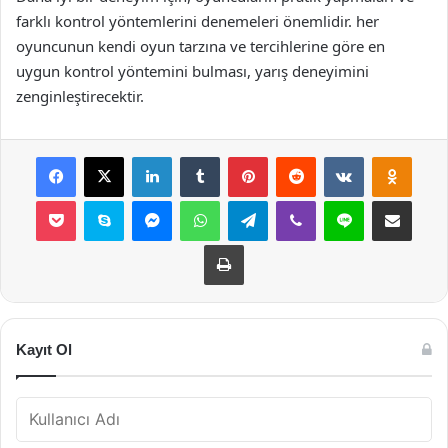
farklı kontrol yöntemlerini denemeleri önemlidir. her
oyuncunun kendi oyun tarzına ve tercihlerine göre en
uygun kontrol yöntemini bulması, yarış deneyimini
zenginleştirecektir.
Facebook
X
LinkedIn
Tumblr
Pinterest
Reddit
VKontakte
Odnok
Pocket
Skype
Messenger
WhatsApp
Telegram
Viber
Line
E-Posta ile payla
Yazdır
Kayıt Ol