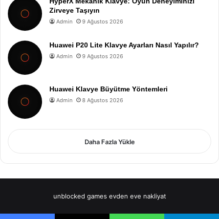
HyperX Mekanik Klavye: Oyun Deneyiminizi
Zirveye Taşıyın
Admin
9 Ağustos 2026
Huawei P20 Lite Klavye Ayarları Nasıl Yapılır?
Admin
9 Ağustos 2026
Huawei Klavye Büyütme Yöntemleri
Admin
8 Ağustos 2026
Daha Fazla Yükle
unblocked games
evden eve nakliyat