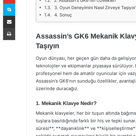
2. Assassin's GK6'nın Özellikleri
Skype
3. Oyun Deneyimini Nasıl Zirveye Taşıyor
4. Sonuç
E-Posta ile paylaş
Yazdır
Assassin’s GK6 Mekanik Klavy
Taşıyın
Oyun dünyası, her geçen gün daha da gelişiyor 
teknolojiler ve ekipmanlar piyasaya sürülüyor
profesyonel hem de amatör oyuncular için vazg
Assassin’s GK6’nın sunduğu özellikler, avantajl
üzerinde duracağız.
1. Mekanik Klavye Nedir?
Mekanik klavyeler, her bir tuşun altında bağıms
tuşlara basıldığında farklı bir his ve tepki suna
süresi**, **dayanıklılık** ve **kişiselleştirme**
şekilde sunarak oyunculara büyük bir avantaj s