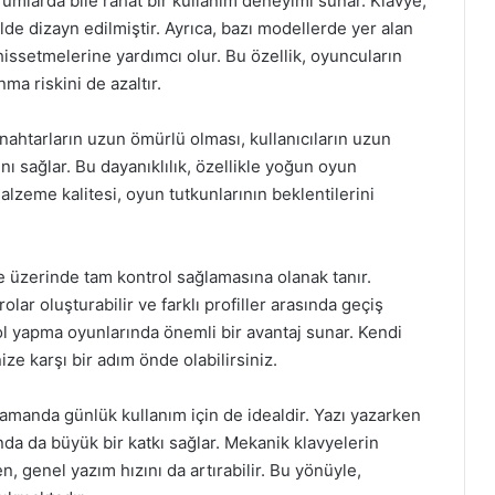
umlarda bile rahat bir kullanım deneyimi sunar. Klavye,
e dizayn edilmiştir. Ayrıca, bazı modellerde yer alan
hissetmelerine yardımcı olur. Bu özellik, oyuncuların
ma riskini de azaltır.
anahtarların uzun ömürlü olması, kullanıcıların uzun
ı sağlar. Bu dayanıklılık, özellikle yoğun oyun
alzeme kalitesi, oyun tutkunlarının beklentilerini
ye üzerinde tam kontrol sağlamasına olanak tanır.
rolar oluşturabilir ve farklı profiller arasında geçiş
e rol yapma oyunlarında önemli bir avantaj sunar. Kendi
ize karşı bir adım önde olabilirsiniz.
amanda günlük kullanım için de idealdir. Yazı yazarken
da da büyük bir katkı sağlar. Mekanik klavyelerin
n, genel yazım hızını da artırabilir. Bu yönüyle,