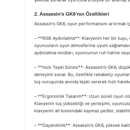
2. Assassin’s GK6’nın Özellikleri
Assassin’s GK6, oyun performansını artırmak için 
– **RGB Aydınlatma**: Klavyenin her bir tuşu, öz
oyuncuların oyun atmosferine uyum sağlamasına 
aydınlatma modları, oyuncunun ruh haline veya 
– **Hızlı Tepki Süresi**: Assassin’s GK6, düşük
deneyimi sunar. Bu, özellikle rekabetçi oyunlard
tuş vuruşunda anında tepki vererek hızlı hareke
– **Ergonomik Tasarım**: Uzun süreli oyun otur
Klavyenin tuş yüksekliği ve yerleşimi, oyuncula
klavyenin alt kısmındaki kaymaz pedler, stabilit
– **Dayanıklılık**: Assassin’s GK6, yüksek kalit