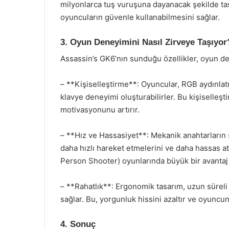
milyonlarca tuş vuruşuna dayanacak şekilde tas
oyuncuların güvenle kullanabilmesini sağlar.
3. Oyun Deneyimini Nasıl Zirveye Taşıyor
Assassin’s GK6’nın sunduğu özellikler, oyun dene
– **Kişiselleştirme**: Oyuncular, RGB aydınlatm
klavye deneyimi oluşturabilirler. Bu kişiselle
motivasyonunu artırır.
– **Hız ve Hassasiyet**: Mekanik anahtarların s
daha hızlı hareket etmelerini ve daha hassas atı
Person Shooter) oyunlarında büyük bir avantaj
– **Rahatlık**: Ergonomik tasarım, uzun sürel
sağlar. Bu, yorgunluk hissini azaltır ve oyuncun
4. Sonuç