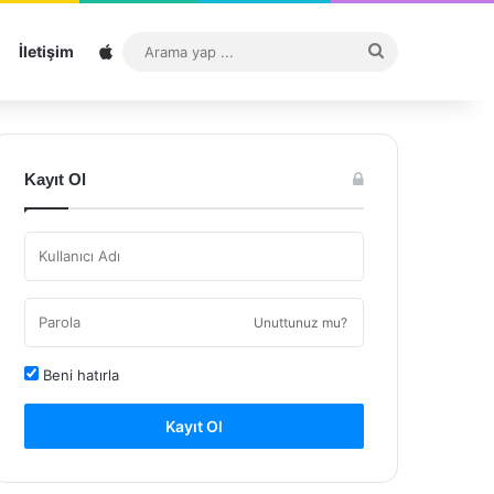
Sitemap
Arama
İletişim
yap
...
Kayıt Ol
Unuttunuz mu?
Beni hatırla
Kayıt Ol