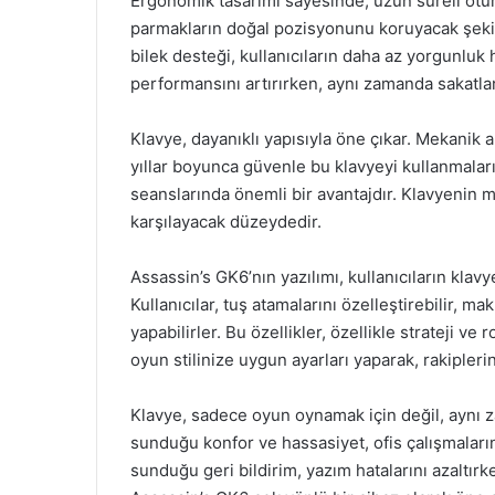
Ergonomik tasarımı sayesinde, uzun süreli otur
parmakların doğal pozisyonunu koruyacak şekild
bilek desteği, kullanıcıların daha az yorgunluk 
performansını artırırken, aynı zamanda sakatlan
Klavye, dayanıklı yapısıyla öne çıkar. Mekanik 
yıllar boyunca güvenle bu klavyeyi kullanmaların
seanslarında önemli bir avantajdır. Klavyenin m
karşılayacak düzeydedir.
Assassin’s GK6’nın yazılımı, kullanıcıların klav
Kullanıcılar, tuş atamalarını özelleştirebilir, mak
yapabilirler. Bu özellikler, özellikle strateji v
oyun stilinize uygun ayarları yaparak, rakiplerin
Klavye, sadece oyun oynamak için değil, aynı z
sunduğu konfor ve hassasiyet, ofis çalışmaların
sunduğu geri bildirim, yazım hatalarını azaltırke