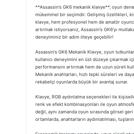
**Assassin’s GK6 mekanik klavye**, oyun deney
mükemmel bir seçimdir. Gelişmiş özellikleri, ki
klavye, hem profesyonel hem de amatör oyuncu
artırmak istiyorsanız, Assassin’s GK6’yı mutl
deneyiminiz bir adım öteye geçebilir!
Assassin’s GK6 Mekanik Klavye, oyun tutkunları 
kullanıcı deneyimini en üst düzeye çıkarmak içi
performansını artırmak hem de uzun süreli kull
Mekanik anahtarları, hızlı tepki süreleri ve dayan
rekabetçi oyunlarda büyük bir avantaj sunar.
Klavye, RGB aydınlatma seçenekleri ile kişiselleş
renk ve efekt kombinasyonları ile oyun atmosfer
değil, aynı zamanda oyun sırasında görsel geri b
ortamlarda, anahtarların aydınlatılması, tuşları