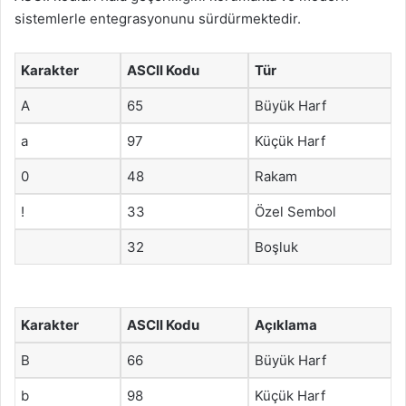
sistemlerle entegrasyonunu sürdürmektedir.
Karakter
ASCII Kodu
Tür
A
65
Büyük Harf
a
97
Küçük Harf
0
48
Rakam
!
33
Özel Sembol
32
Boşluk
Karakter
ASCII Kodu
Açıklama
B
66
Büyük Harf
b
98
Küçük Harf