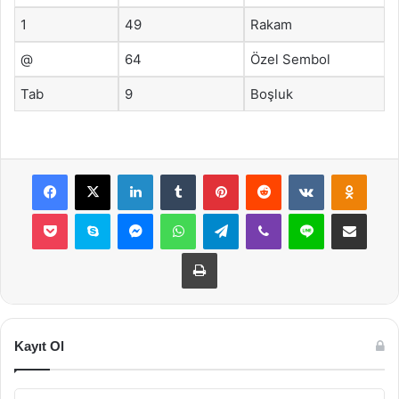
1
49
Rakam
@
64
Özel Sembol
Tab
9
Boşluk
Facebook
X
LinkedIn
Tumblr
Pinterest
Reddit
VKontakte
Odnok
Pocket
Skype
Messenger
WhatsApp
Telegram
Viber
Line
E-Posta ile payla
Yazdır
Kayıt Ol