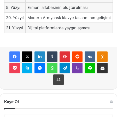
5. Yüzyıl
Ermeni alfabesinin oluşturulması
20. Yüzyıl
Modern Armyansk klavye tasarımının gelişimi
21. Yüzyıl
Dijital platformlarda yaygınlaşması
Facebook
X
LinkedIn
Tumblr
Pinterest
Reddit
VKontakte
Odnok
Pocket
Skype
Messenger
WhatsApp
Telegram
Viber
Line
E-Posta ile payla
Yazdır
Kayıt Ol