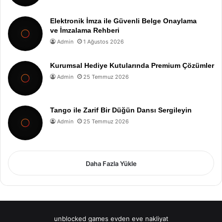
Elektronik İmza ile Güvenli Belge Onaylama
ve İmzalama Rehberi
Admin
1 Ağustos 2026
Kurumsal Hediye Kutularında Premium Çözümler
Admin
25 Temmuz 2026
Tango ile Zarif Bir Düğün Dansı Sergileyin
Admin
25 Temmuz 2026
Daha Fazla Yükle
unblocked games
evden eve nakliyat