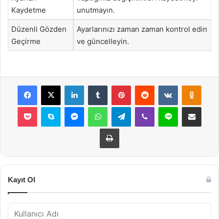
Kaydetme
unutmayın.
Düzenli Gözden
Ayarlarınızı zaman zaman kontrol edin
Geçirme
ve güncelleyin.
Facebook
X
LinkedIn
Tumblr
Pinterest
Reddit
VKontakte
Odnok
Pocket
Skype
Messenger
WhatsApp
Telegram
Viber
Line
E-Posta ile payla
Yazdır
Kayıt Ol