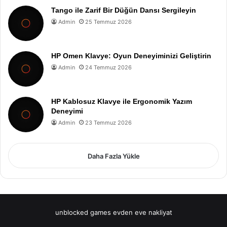
Tango ile Zarif Bir Düğün Dansı Sergileyin
Admin
25 Temmuz 2026
HP Omen Klavye: Oyun Deneyiminizi Geliştirin
Admin
24 Temmuz 2026
HP Kablosuz Klavye ile Ergonomik Yazım
Deneyimi
Admin
23 Temmuz 2026
Daha Fazla Yükle
unblocked games
evden eve nakliyat