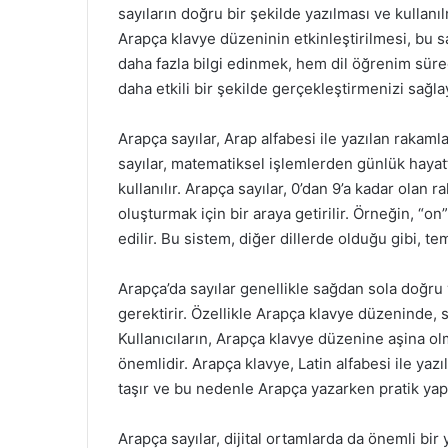
sayıların doğru bir şekilde yazılması ve kullanı
Arapça klavye düzeninin etkinleştirilmesi, bu sa
daha fazla bilgi edinmek, hem dil öğrenim süreci
daha etkili bir şekilde gerçekleştirmenizi sağla
Arapça sayılar, Arap alfabesi ile yazılan rakaml
sayılar, matematiksel işlemlerden günlük hayat
kullanılır. Arapça sayılar, 0’dan 9’a kadar olan r
oluşturmak için bir araya getirilir. Örneğin, “on” sayısı “10”
edilir. Bu sistem, diğer dillerde olduğu gibi, te
Arapça’da sayılar genellikle sağdan sola doğru y
gerektirir. Özellikle Arapça klavye düzeninde, sa
Kullanıcıların, Arapça klavye düzenine aşina olm
önemlidir. Arapça klavye, Latin alfabesi ile yazıl
taşır ve bu nedenle Arapça yazarken pratik yapm
Arapça sayılar, dijital ortamlarda da önemli bir