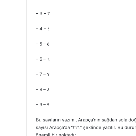
– 3 – ٣
– 4 – ٤
– 5 – ٥
– 6 – ٦
– 7 – ٧
– 8 – ٨
– 9 – ٩
Bu sayıların yazımı, Arapça’nın sağdan sola doğr
sayısı Arapça’da “٣٢١” şeklinde yazılır. Bu durum, Arapça sayıları öğrenirken dikkate alınması gereken
önemli bir noktadır.