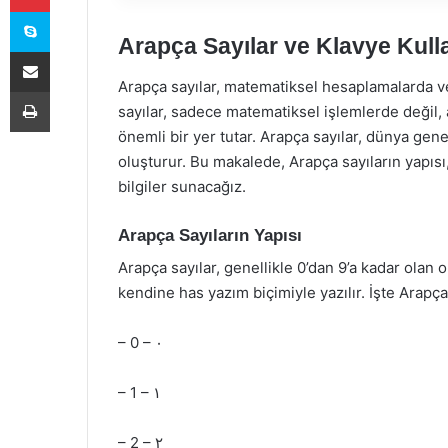
Skype
Arapça Sayılar ve Klavye Kull
E-Posta ile paylaş
Arapça sayılar, matematiksel hesaplamalarda ve
Yazdır
sayılar, sadece matematiksel işlemlerde değil,
önemli bir yer tutar. Arapça sayılar, dünya gene
oluşturur. Bu makalede, Arapça sayıların yapısı
bilgiler sunacağız.
Arapça Sayıların Yapısı
Arapça sayılar, genellikle 0’dan 9’a kadar olan
kendine has yazım biçimiyle yazılır. İşte Arapça
– 0 – ٠
– 1 – ١
– 2 – ٢