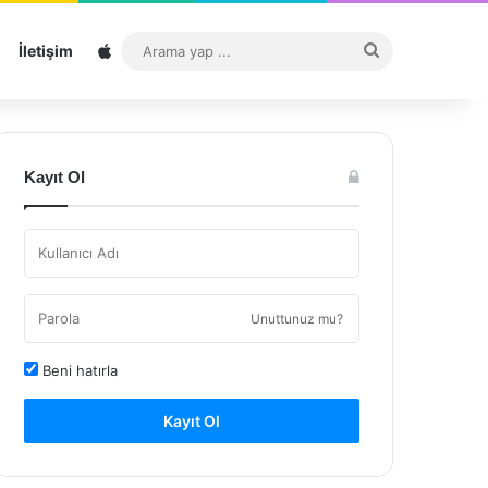
Sitemap
Arama
İletişim
yap
...
Kayıt Ol
Unuttunuz mu?
Beni hatırla
Kayıt Ol