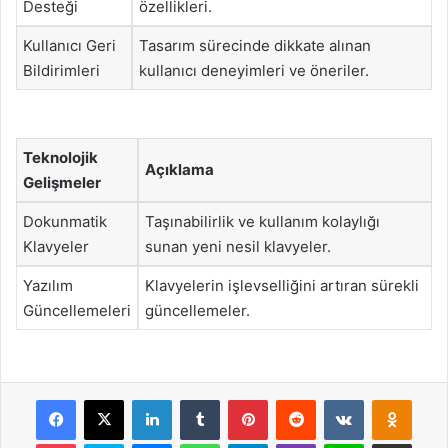
Desteği
özellikleri.
Kullanıcı Geri
Tasarım sürecinde dikkate alınan
Bildirimleri
kullanıcı deneyimleri ve öneriler.
Teknolojik
Açıklama
Gelişmeler
Dokunmatik
Taşınabilirlik ve kullanım kolaylığı
Klavyeler
sunan yeni nesil klavyeler.
Yazılım
Klavyelerin işlevselliğini artıran sürekli
Güncellemeleri
güncellemeler.
Facebook
X
LinkedIn
Tumblr
Pinterest
Reddit
VKontakte
Odnok
Pocket
Skype
Messenger
WhatsApp
Telegram
Viber
Line
E-Posta ile payla