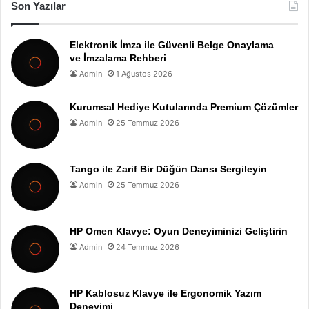
Son Yazılar
Elektronik İmza ile Güvenli Belge Onaylama
ve İmzalama Rehberi
Admin
1 Ağustos 2026
Kurumsal Hediye Kutularında Premium Çözümler
Admin
25 Temmuz 2026
Tango ile Zarif Bir Düğün Dansı Sergileyin
Admin
25 Temmuz 2026
HP Omen Klavye: Oyun Deneyiminizi Geliştirin
Admin
24 Temmuz 2026
HP Kablosuz Klavye ile Ergonomik Yazım
Deneyimi