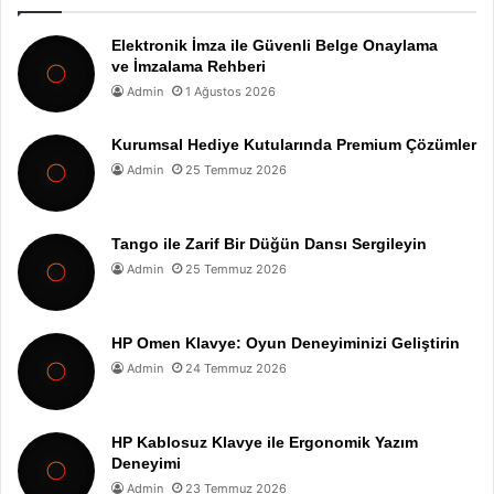
Elektronik İmza ile Güvenli Belge Onaylama
ve İmzalama Rehberi
Admin
1 Ağustos 2026
Kurumsal Hediye Kutularında Premium Çözümler
Admin
25 Temmuz 2026
Tango ile Zarif Bir Düğün Dansı Sergileyin
Admin
25 Temmuz 2026
HP Omen Klavye: Oyun Deneyiminizi Geliştirin
Admin
24 Temmuz 2026
HP Kablosuz Klavye ile Ergonomik Yazım
Deneyimi
Admin
23 Temmuz 2026