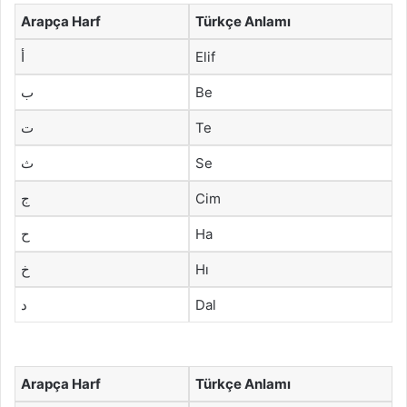
Arapça Harf
Türkçe Anlamı
أ
Elif
ب
Be
ت
Te
ث
Se
ج
Cim
ح
Ha
خ
Hı
د
Dal
Arapça Harf
Türkçe Anlamı