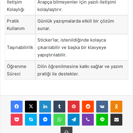
İletişim
Arapça bilmeyenler için yazılı iletişimi
Kolaylığı
kolaylaştırır.
Pratik
Günlük yazışmalarda etkili bir çözüm
Kullanım
sunar.
Sticker’lar, istenildiğinde kolayca
Taşınabilirlik
çıkarılabilir ve başka bir klavyeye
yapıştırılabilir.
Öğrenme
Dilin öğrenilmesine katkı sağlar ve yazım
Süreci
pratiği ile destekler.
Facebook
X
LinkedIn
Tumblr
Pinterest
Reddit
VKontakte
Odnok
Pocket
Skype
Messenger
WhatsApp
Telegram
Viber
Line
E-Posta ile payla
Yazdır