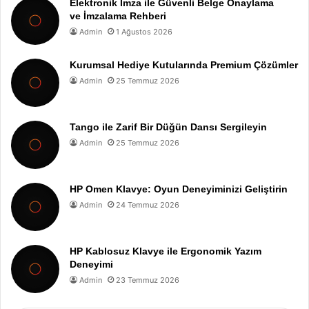
Elektronik İmza ile Güvenli Belge Onaylama
ve İmzalama Rehberi
Admin
1 Ağustos 2026
Kurumsal Hediye Kutularında Premium Çözümler
Admin
25 Temmuz 2026
Tango ile Zarif Bir Düğün Dansı Sergileyin
Admin
25 Temmuz 2026
HP Omen Klavye: Oyun Deneyiminizi Geliştirin
Admin
24 Temmuz 2026
HP Kablosuz Klavye ile Ergonomik Yazım
Deneyimi
Admin
23 Temmuz 2026