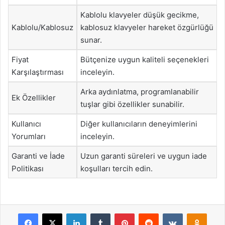
Kablolu klavyeler düşük gecikme,
Kablolu/Kablosuz
kablosuz klavyeler hareket özgürlüğü
sunar.
Fiyat
Bütçenize uygun kaliteli seçenekleri
Karşılaştırması
inceleyin.
Arka aydınlatma, programlanabilir
Ek Özellikler
tuşlar gibi özellikler sunabilir.
Kullanıcı
Diğer kullanıcıların deneyimlerini
Yorumları
inceleyin.
Garanti ve İade
Uzun garanti süreleri ve uygun iade
Politikası
koşulları tercih edin.
Facebook
X
LinkedIn
Tumblr
Pinterest
Reddit
VKontakte
Odnok