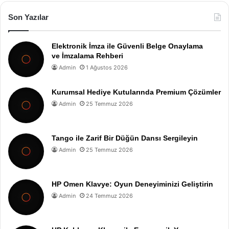
Son Yazılar
Elektronik İmza ile Güvenli Belge Onaylama
ve İmzalama Rehberi
Admin
1 Ağustos 2026
Kurumsal Hediye Kutularında Premium Çözümler
Admin
25 Temmuz 2026
Tango ile Zarif Bir Düğün Dansı Sergileyin
Admin
25 Temmuz 2026
HP Omen Klavye: Oyun Deneyiminizi Geliştirin
Admin
24 Temmuz 2026