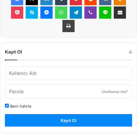
Pocket
Skype
Messenger
WhatsApp
Telegram
Viber
Line
E-Posta ile payla
Yazdır
Kayıt Ol
Unuttunuz mu?
Beni hatırla
Kayıt Ol