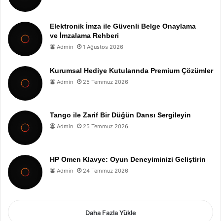
Elektronik İmza ile Güvenli Belge Onaylama
ve İmzalama Rehberi
Admin
1 Ağustos 2026
Kurumsal Hediye Kutularında Premium Çözümler
Admin
25 Temmuz 2026
Tango ile Zarif Bir Düğün Dansı Sergileyin
Admin
25 Temmuz 2026
HP Omen Klavye: Oyun Deneyiminizi Geliştirin
Admin
24 Temmuz 2026
Daha Fazla Yükle