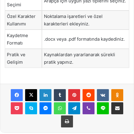
Arapça için uygun yazı tiplerini seçiniz.
Seçimi
Özel Karakter
Noktalama işaretleri ve özel
Kullanımı
karakterleri ekleyiniz.
Kaydetme
.docx veya .pdf formatında kaydediniz.
Formatı
Pratik ve
Kaynaklardan yararlanarak sürekli
Gelişim
pratik yapınız.
Facebook
X
LinkedIn
Tumblr
Pinterest
Reddit
VKontakte
Odnok
Pocket
Skype
Messenger
WhatsApp
Telegram
Viber
Line
E-Posta ile payla
Yazdır