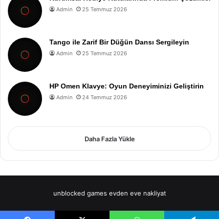
Admin
25 Temmuz 2026
Tango ile Zarif Bir Düğün Dansı Sergileyin
Admin
25 Temmuz 2026
HP Omen Klavye: Oyun Deneyiminizi Geliştirin
Admin
24 Temmuz 2026
Daha Fazla Yükle
unblocked games
evden eve nakliyat