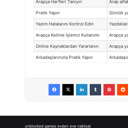
Arapça Harfleri Tanıyın
Arap alfa
Pratik Yapın
Günlük ya
Yazım Hatalarını Kontrol Edin
Yazdıklar
Arapça Kelime İşlemci Kullanımı
Arapça ya
Online Kaynaklardan Yararlanın
Arapça ya
Arkadaşlarınızla Pratik Yapın
Arkadaşla
Facebook
X
LinkedIn
Tumblr
Pintere
unblocked games
evden eve nakliyat