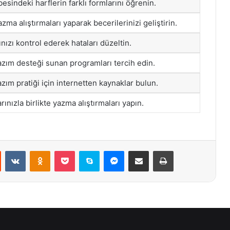
besindeki harflerin farklı formlarını öğrenin.
zma alıştırmaları yaparak becerilerinizi geliştirin.
ınızı kontrol ederek hataları düzeltin.
zım desteği sunan programları tercih edin.
zım pratiği için internetten kaynaklar bulun.
rınızla birlikte yazma alıştırmaları yapın.
st
Reddit
VKontakte
Odnoklassniki
Pocket
Skype
Messenger
E-Posta ile paylaş
Yazdır