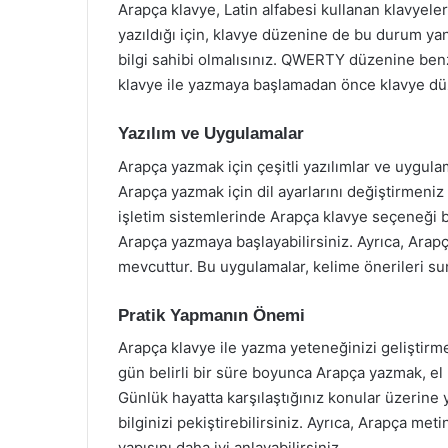
Arapça klavye, Latin alfabesi kullanan klavyele
yazıldığı için, klavye düzenine de bu durum ya
bilgi sahibi olmalısınız. QWERTY düzenine benze
klavye ile yazmaya başlamadan önce klavye düz
Yazılım ve Uygulamalar
Arapça yazmak için çeşitli yazılımlar ve uygula
Arapça yazmak için dil ayarlarını değiştirmeni
işletim sistemlerinde Arapça klavye seçeneği bu
Arapça yazmaya başlayabilirsiniz. Ayrıca, Arap
mevcuttur. Bu uygulamalar, kelime önerileri sun
Pratik Yapmanın Önemi
Arapça klavye ile yazma yeteneğinizi geliştirme
gün belirli bir süre boyunca Arapça yazmak, el be
Günlük hayatta karşılaştığınız konular üzerine
bilginizi pekiştirebilirsiniz. Ayrıca, Arapça meti
yapısını daha iyi anlayabilirsiniz.