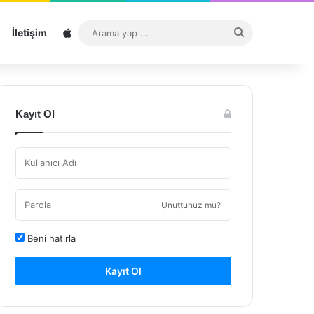
Sitemap
Arama
İletişim
yap
...
Kayıt Ol
Unuttunuz mu?
Beni hatırla
Kayıt Ol