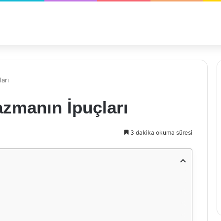
arı
azmanın İpuçları
3 dakika okuma süresi