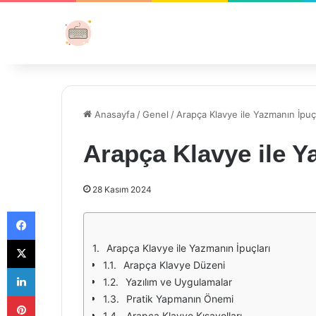
Anasayfa
/
Genel
/
Arapça Klavye ile Yazmanın İpuçl
Arapça Klavye ile Y
28 Kasım 2024
Facebook
X
Arapça Klavye ile Yazmanın İpuçları
Arapça Klavye Düzeni
LinkedIn
Yazılım ve Uygulamalar
Pinterest
Pratik Yapmanın Önemi
Arapça Klavye Kısayolları