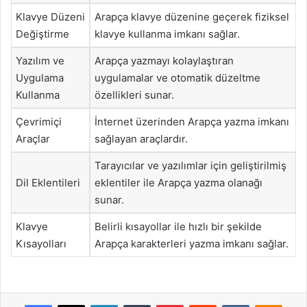
Klavye Düzeni
Arapça klavye düzenine geçerek fiziksel
Değiştirme
klavye kullanma imkanı sağlar.
Yazılım ve
Arapça yazmayı kolaylaştıran
Uygulama
uygulamalar ve otomatik düzeltme
Kullanma
özellikleri sunar.
Çevrimiçi
İnternet üzerinden Arapça yazma imkanı
Araçlar
sağlayan araçlardır.
Tarayıcılar ve yazılımlar için geliştirilmiş
Dil Eklentileri
eklentiler ile Arapça yazma olanağı
sunar.
Klavye
Belirli kısayollar ile hızlı bir şekilde
Kısayolları
Arapça karakterleri yazma imkanı sağlar.
Facebook
X
LinkedIn
Tumblr
Pinterest
Reddit
VKontakte
Odnok