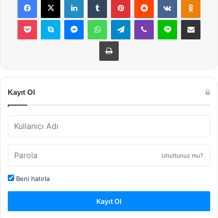
Pocket
Skype
Messenger
WhatsApp
Telegram
Viber
Line
E-Posta ile payla
Yazdır
Kayıt Ol
Unuttunuz mu?
Beni hatırla
Kayıt Ol