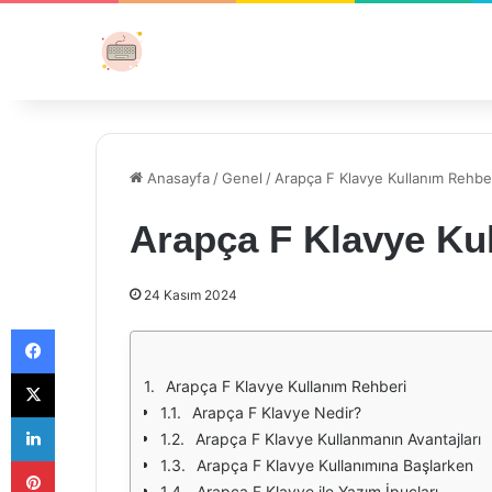
Anasayfa
/
Genel
/
Arapça F Klavye Kullanım Rehbe
Arapça F Klavye Ku
24 Kasım 2024
Facebook
X
Arapça F Klavye Kullanım Rehberi
Arapça F Klavye Nedir?
LinkedIn
Arapça F Klavye Kullanmanın Avantajları
Pinterest
Arapça F Klavye Kullanımına Başlarken
Arapça F Klavye ile Yazım İpuçları