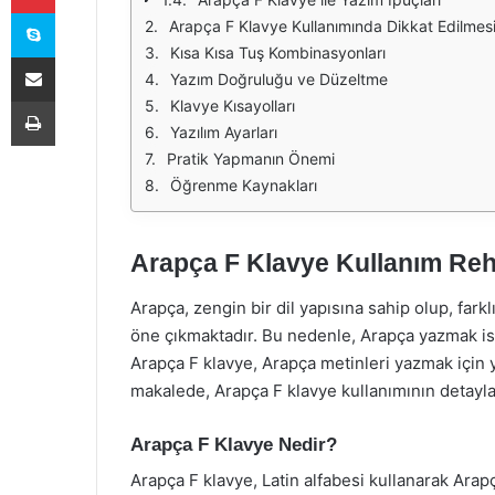
Skype
Arapça F Klavye Kullanımında Dikkat Edilmes
Kısa Kısa Tuş Kombinasyonları
E-Posta ile paylaş
Yazım Doğruluğu ve Düzeltme
Yazdır
Klavye Kısayolları
Yazılım Ayarları
Pratik Yapmanın Önemi
Öğrenme Kaynakları
Arapça F Klavye Kullanım Reh
Arapça, zengin bir dil yapısına sahip olup, farkl
öne çıkmaktadır. Bu nedenle, Arapça yazmak is
Arapça F klavye, Arapça metinleri yazmak için y
makalede, Arapça F klavye kullanımının detayların
Arapça F Klavye Nedir?
Arapça F klavye, Latin alfabesi kullanarak Arapç