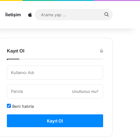
Sitemap
Arama
İletişim
yap
...
Kayıt Ol
Unuttunuz mu?
Beni hatırla
Kayıt Ol