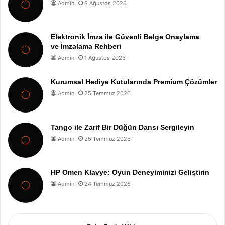
Admin
8 Ağustos 2026
Elektronik İmza ile Güvenli Belge Onaylama
ve İmzalama Rehberi
Admin
1 Ağustos 2026
Kurumsal Hediye Kutularında Premium Çözümler
Admin
25 Temmuz 2026
Tango ile Zarif Bir Düğün Dansı Sergileyin
Admin
25 Temmuz 2026
HP Omen Klavye: Oyun Deneyiminizi Geliştirin
Admin
24 Temmuz 2026