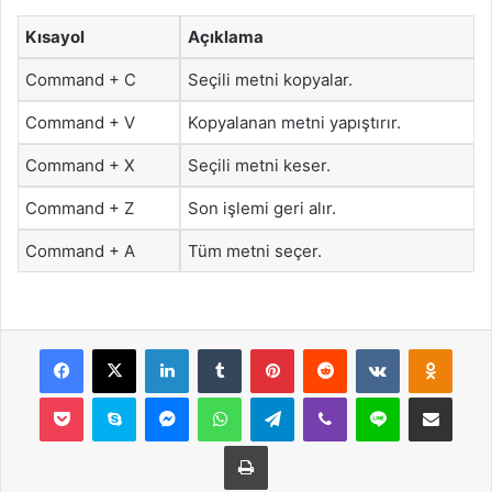
Kısayol
Açıklama
Command + C
Seçili metni kopyalar.
Command + V
Kopyalanan metni yapıştırır.
Command + X
Seçili metni keser.
Command + Z
Son işlemi geri alır.
Command + A
Tüm metni seçer.
Facebook
X
LinkedIn
Tumblr
Pinterest
Reddit
VKontakte
Odnok
Pocket
Skype
Messenger
WhatsApp
Telegram
Viber
Line
E-Posta ile payla
Yazdır