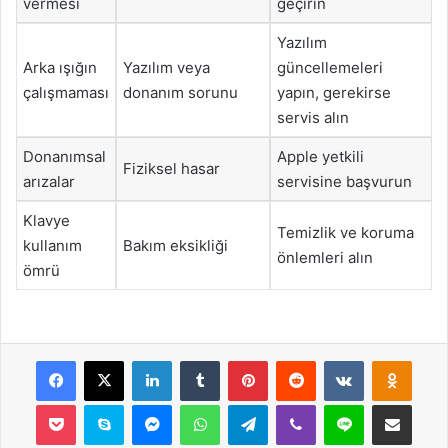
vermesi
geçirin
Yazılım
Arka ışığın
Yazılım veya
güncellemeleri
çalışmaması
donanım sorunu
yapın, gerekirse
servis alın
Donanımsal
Apple yetkili
Fiziksel hasar
arızalar
servisine başvurun
Klavye
Temizlik ve koruma
kullanım
Bakım eksikliği
önlemleri alın
ömrü
Facebook
X
LinkedIn
Tumblr
Pinterest
Reddit
VKontakte
Odnok
Pocket
Skype
Messenger
WhatsApp
Telegram
Viber
Line
E-Posta ile payla
Yazdır