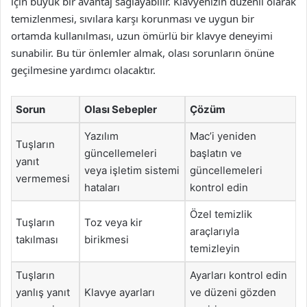
için büyük bir avantaj sağlayabilir. Klavyenizin düzenli olarak
temizlenmesi, sıvılara karşı korunması ve uygun bir
ortamda kullanılması, uzun ömürlü bir klavye deneyimi
sunabilir. Bu tür önlemler almak, olası sorunların önüne
geçilmesine yardımcı olacaktır.
Sorun
Olası Sebepler
Çözüm
Yazılım
Mac’i yeniden
Tuşların
güncellemeleri
başlatın ve
yanıt
veya işletim sistemi
güncellemeleri
vermemesi
hataları
kontrol edin
Özel temizlik
Tuşların
Toz veya kir
araçlarıyla
takılması
birikmesi
temizleyin
Tuşların
Ayarları kontrol edin
yanlış yanıt
Klavye ayarları
ve düzeni gözden