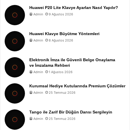
Huawei P20 Lite Klavye Ayarları Nasıl Yapılır?
Admin
9 Ağustos 2026
Huawei Klavye Büyütme Yöntemleri
Admin
8 Ağustos 2026
Elektronik İmza ile Güvenli Belge Onaylama
ve İmzalama Rehberi
Admin
1 Ağustos 2026
Kurumsal Hediye Kutularında Premium Çözümler
Admin
25 Temmuz 2026
Tango ile Zarif Bir Düğün Dansı Sergileyin
Admin
25 Temmuz 2026