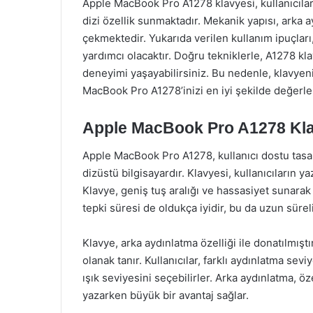
Apple MacBook Pro A1278 klavyesi, kullanıcılar
dizi özellik sunmaktadır. Mekanik yapısı, arka ay
çekmektedir. Yukarıda verilen kullanım ipuçları
yardımcı olacaktır. Doğru tekniklerle, A1278 k
deneyimi yaşayabilirsiniz. Bu nedenle, klavyeniz
MacBook Pro A1278’inizi en iyi şekilde değerle
Apple MacBook Pro A1278 Klav
Apple MacBook Pro A1278, kullanıcı dostu tasarı
dizüstü bilgisayardır. Klavyesi, kullanıcıların y
Klavye, geniş tuş aralığı ve hassasiyet sunarak ya
tepki süresi de oldukça iyidir, bu da uzun sürel
Klavye, arka aydınlatma özelliği ile donatılmışt
olanak tanır. Kullanıcılar, farklı aydınlatma sev
ışık seviyesini seçebilirler. Arka aydınlatma, ö
yazarken büyük bir avantaj sağlar.