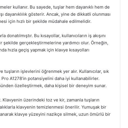
emeler kullanır. Bu sayede, tuşlar hem dayanıklı hem de
ı dayanıklılık gösterir. Ancak, yine de dikkatli olunması
si için hızlı bir şekilde müdahale edilmelidir.
a donatılmıştır. Bu kısayollar, kullanıcıların iş akışını
bir şekilde gerçekleştirmelerine yardımcı olur. Örneğin,
a hızla geçiş yapmak için klavye kısayolları
 tuşların işlevlerini öğrenmek yer alır. Kullanıcılar, sık
Pro A1278’in potansiyelini daha iyi kullanabilirler.
ümünden özelleştirmek, daha kişisel bir deneyim sunar.
. Klavyenin üzerindeki toz ve kir, zamanla tuşların
 aralıklarla klavyenin temizlenmesi önerilir. Yumuşak bir
llanarak klavye yüzeyini nazikçe silmek, uzun ömürlü bir