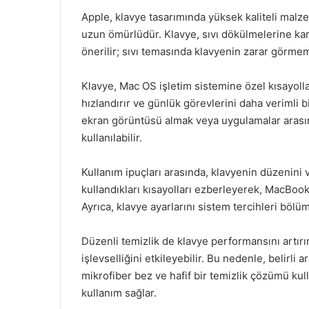
Apple, klavye tasarımında yüksek kaliteli malz
uzun ömürlüdür. Klavye, sıvı dökülmelerine karş
önerilir; sıvı temasında klavyenin zarar görmeme
Klavye, Mac OS işletim sistemine özel kısayollarl
hızlandırır ve günlük görevlerini daha verimli 
ekran görüntüsü almak veya uygulamalar arasınd
kullanılabilir.
Kullanım ipuçları arasında, klavyenin düzenini ve
kullandıkları kısayolları ezberleyerek, MacBook 
Ayrıca, klavye ayarlarını sistem tercihleri böl
Düzenli temizlik de klavye performansını artırır
işlevselliğini etkileyebilir. Bu nedenle, belirli
mikrofiber bez ve hafif bir temizlik çözümü ku
kullanım sağlar.