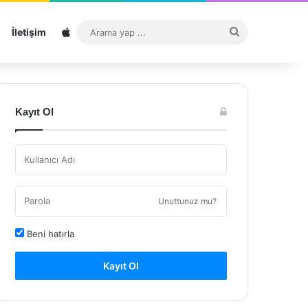
Sitemap
Arama
İletişim
yap
...
Kayıt Ol
Unuttunuz mu?
Beni hatırla
Kayıt Ol