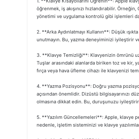
1. **Klavye Kısayollarını Öğrenin**: Apple klavy
öğrenmek, iş akışınızı hızlandırabilir. Örneğin,
yönetimi ve uygulama kontrolü gibi işlemleri da
2. **Arka Aydınlatmayı Kullanın**: Düşük ışıkta 
unutmayın. Bu, yazma deneyiminizi iyileştirir v
3. **Klavye Temizliği**: Klavyenizin ömrünü uza
Tuşlar arasındaki alanlarda biriken toz ve kir,
fırça veya hava üfleme cihazı ile klavyenizi temi
4. **Yazma Pozisyonu**: Doğru yazma pozisy
açısından önemlidir. Dizüstü bilgisayarınızı dü
olmasına dikkat edin. Bu, duruşunuzu iyileştirir
5. **Yazılım Güncellemeleri**: Apple, klavye p
nedenle, işletim sisteminizi ve klavye yazılıml