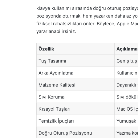
klavye kullanımı sırasında doğru oturuş pozis
pozisyonda oturmak, hem yazarken daha az yorg
fiziksel rahatsızlıkları önler. Böylece, Apple 
yararlanabilirsiniz.
Özellik
Açıklama
Tuş Tasarımı
Geniş tuş 
Arka Aydınlatma
Kullanıcın
Malzeme Kalitesi
Dayanıklı
Sıvı Koruma
Sıvı dökül
Kısayol Tuşları
Mac OS içi
Temizlik İpuçları
Yumuşak b
Doğru Oturuş Pozisyonu
Yazma kon