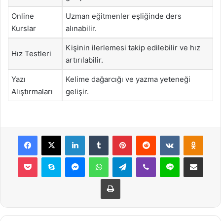
Online
Uzman eğitmenler eşliğinde ders
Kurslar
alınabilir.
Kişinin ilerlemesi takip edilebilir ve hız
Hız Testleri
artırılabilir.
Yazı
Kelime dağarcığı ve yazma yeteneği
Alıştırmaları
gelişir.
Facebook
X
LinkedIn
Tumblr
Pinterest
Reddit
VKontakte
Odnok
Pocket
Skype
Messenger
WhatsApp
Telegram
Viber
Line
E-Posta ile payla
Yazdır